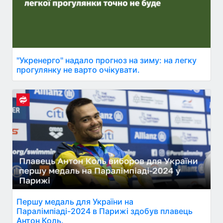
"Укренерго" надало прогноз на зиму: на легку
прогулянку не варто очікувати.
Першу медаль для України на
Паралімпіаді-2024 в Парижі здобув плавець
Антон Коль.