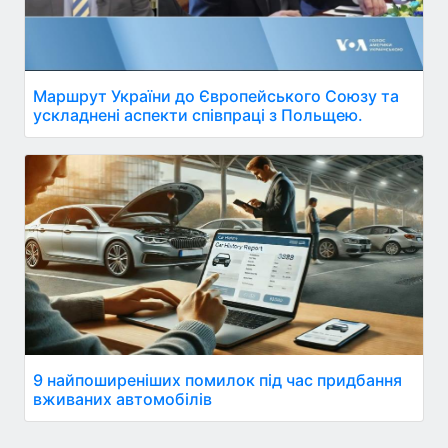
Маршрут України до Європейського Союзу та
ускладнені аспекти співпраці з Польщею.
9 найпоширеніших помилок під час придбання
вживаних автомобілів