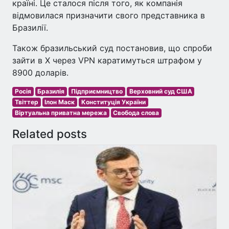
країні. Це сталося після того, як компанія
відмовилася призначити свого представника в
Бразилії.
Також бразильський суд постановив, що спроби
зайти в X через VPN каратимуться штрафом у
8900 доларів.
Росія
Бразилія
Підприємництво
Верховний суд США
Твіттер
Ілон Маск
Конституція України
Віртуальна приватна мережа
Свобода слова
Related posts