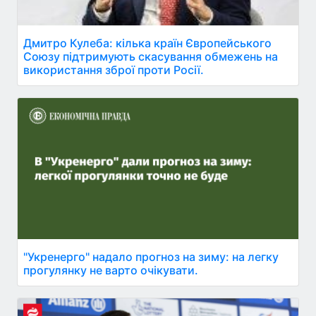
Дмитро Кулеба: кілька країн Європейського
Союзу підтримують скасування обмежень на
використання зброї проти Росії.
"Укренерго" надало прогноз на зиму: на легку
прогулянку не варто очікувати.