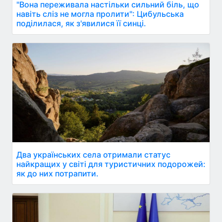
"Вона переживала настільки сильний біль, що
навіть сліз не могла пролити": Цибульська
поділилася, як з'явилися її синці.
Два українських села отримали статус
найкращих у світі для туристичних подорожей:
як до них потрапити.