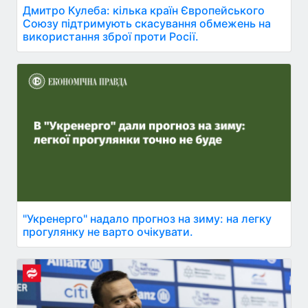
Дмитро Кулеба: кілька країн Європейського
Союзу підтримують скасування обмежень на
використання зброї проти Росії.
"Укренерго" надало прогноз на зиму: на легку
прогулянку не варто очікувати.