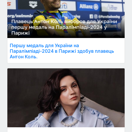
Першу медаль для України на
Паралімпіаді-2024 в Парижі здобув плавець
Антон Коль.