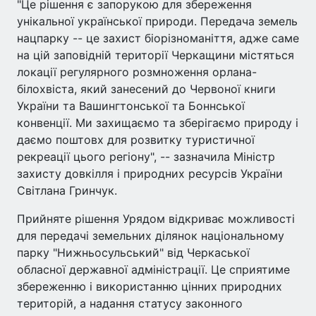
"Це рішення є запорукою для збереження
унікальної української природи. Передача земель
нацпарку -- це захист біорізноманіття, адже саме
на цій заповідній території Черкащини містяться
локації регулярного розмноження орлана-
білохвіста, який занесений до Червоної книги
України та Вашингтонської та Боннської
конвенції. Ми захищаємо та зберігаємо природу і
даємо поштовх для розвитку туристичної
рекреації цього регіону", -- зазначила Міністр
захисту довкілля і природних ресурсів України
Світлана Гринчук.
Прийняте рішення Урядом відкриває можливості
для передачі земельних ділянок національному
парку "Нижньосульський" від Черкаської
обласної державної адміністрації. Це сприятиме
збереженню і використанню цінних природних
територій, а надання статусу законного