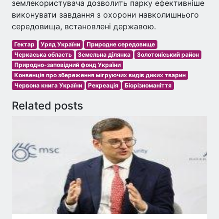
землекористувача дозволить парку ефективніше
виконувати завдання з охорони навколишнього
середовища, встановлені державою.
Гектар
Уряд України
Природне середовище
Черкаська область
Земельна ділянка
Золотоніський район
Природно-заповідний фонд України
Конвенція про збереження мігруючих видів диких тварин
Червона книга України
Рекреація
Біорізноманіття
Related posts