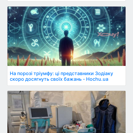
На порозі тріумфу: ці представники Зодіаку
скоро досягнуть своїх бажань - Hochu.ua