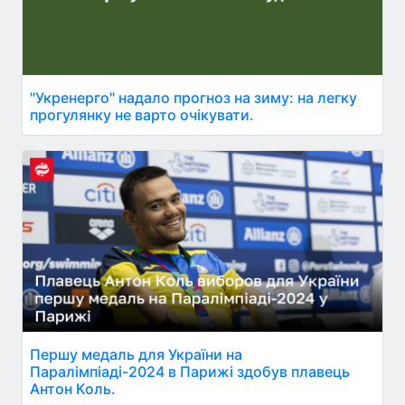
"Укренерго" надало прогноз на зиму: на легку
прогулянку не варто очікувати.
Першу медаль для України на
Паралімпіаді-2024 в Парижі здобув плавець
Антон Коль.