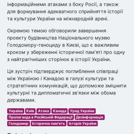
інформаційними атаками з боку Росії, а також
для формування адекватного сприйняття історії
та культури України на міжнародній арені.
Окремою темою обговорили завершення
проекту будівництва Національного музею
Голодомору-геноциду в Києві, що є важливим
кроком у збереженні історичної пам'яті про одну
з найтрагічніших сторінок в історії України.
Ця зустріч підтверджує поглиблення співпраці
між Україною і Канадою в галузі культури та
стратегічних комунікацій, що допоможе зміцнити
культурні та дипломатичні зв'язки між обома
державами.
Україна
Київ
Атака
Канада
Уряд України
Пропаганда в Російській Федерації
Дезінформація
Голодомор
Історична пам'ять
Історія України