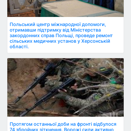
Польський центр міжнародної допомоги,
отримавши підтримку від Міністерства
закордонних справ Польщі, проведе ремонт
сільських медичних установ у Херсонській
області.
Протягом останньої доби на фронті відбулося
74 збройних зіткнення. Ворожі сили активно