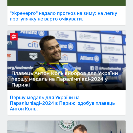
"Укренерго" надало прогноз на зиму: на легку
прогулянку не варто очікувати.
Першу медаль для України на
Паралімпіаді-2024 в Парижі здобув плавець
Антон Коль.