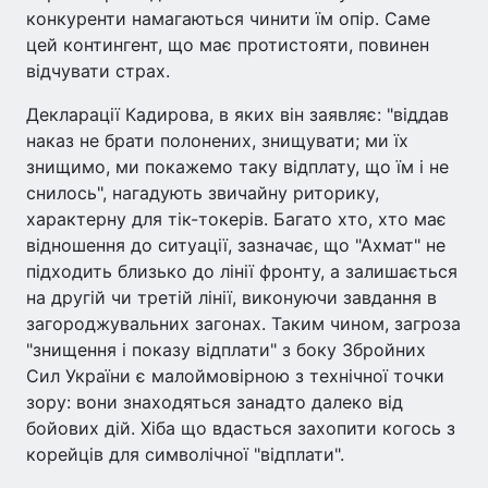
конкуренти намагаються чинити їм опір. Саме
цей контингент, що має протистояти, повинен
відчувати страх.
Декларації Кадирова, в яких він заявляє: "віддав
наказ не брати полонених, знищувати; ми їх
знищимо, ми покажемо таку відплату, що їм і не
снилось", нагадують звичайну риторику,
характерну для тік-токерів. Багато хто, хто має
відношення до ситуації, зазначає, що "Ахмат" не
підходить близько до лінії фронту, а залишається
на другій чи третій лінії, виконуючи завдання в
загороджувальних загонах. Таким чином, загроза
"знищення і показу відплати" з боку Збройних
Сил України є малоймовірною з технічної точки
зору: вони знаходяться занадто далеко від
бойових дій. Хіба що вдасться захопити когось з
корейців для символічної "відплати".