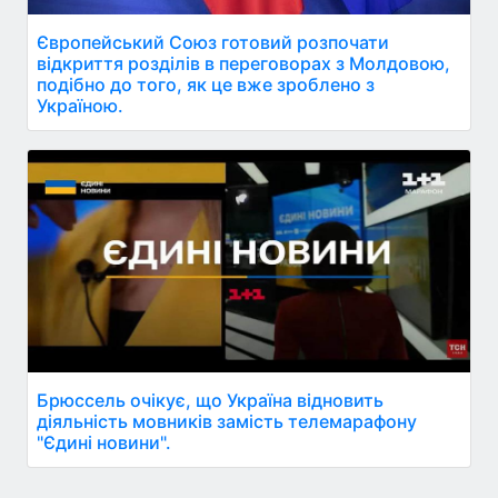
Європейський Союз готовий розпочати
відкриття розділів в переговорах з Молдовою,
подібно до того, як це вже зроблено з
Україною.
Брюссель очікує, що Україна відновить
діяльність мовників замість телемарафону
"Єдині новини".