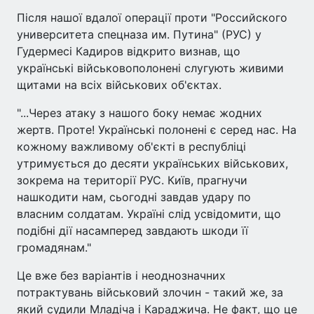
Після нашої вдалої операції проти "Российского
университета спецназа им. Путина" (РУС) у
Гудермесі Кадиров відкрито визнав, що
українські військовополонені слугують живими
щитами на всіх військових об'єктах.
"...Через атаку з нашого боку немає жодних
жертв. Проте! Українські полонені є серед нас. На
кожному важливому об'єкті в республіці
утримується до десяти українських військових,
зокрема на території РУС. Київ, прагнучи
нашкодити нам, сьогодні завдав удару по
власним солдатам. Україні слід усвідомити, що
подібні дії насамперед завдають шкоди її
громадянам."
Це вже без варіантів і неоднозначних
потрактувань військовий злочин - такий же, за
який судили Младіча і Караджича. Не факт, що це