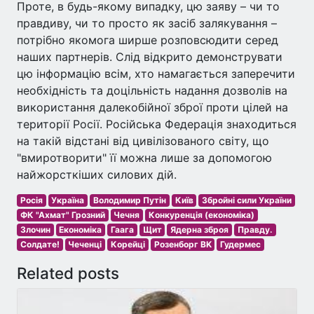
Проте, в будь-якому випадку, цю заяву – чи то
правдиву, чи то просто як засіб залякування –
потрібно якомога ширше розповсюдити серед
наших партнерів. Слід відкрито демонструвати
цю інформацію всім, хто намагається заперечити
необхідність та доцільність надання дозволів на
використання далекобійної зброї проти цілей на
території Росії. Російська Федерація знаходиться
на такій відстані від цивілізованого світу, що
"вмиротворити" її можна лише за допомогою
найжорсткіших силових дій.
Росія
Україна
Володимир Путін
Київ
Збройні сили України
ФК "Ахмат" Грозний
Чечня
Конкуренція (економіка)
Злочин
Економіка
Гаага
Щит
Ядерна зброя
Правду.
Солдате!
Чеченці
Корейці
Розенборг BK
Гудермес
Related posts