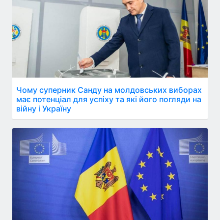
Чому суперник Санду на молдовських виборах
має потенціал для успіху та які його погляди на
війну і Україну