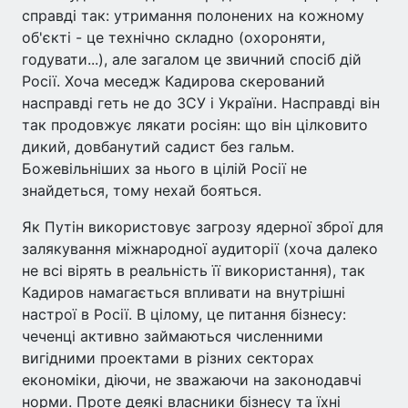
справді так: утримання полонених на кожному
об'єкті - це технічно складно (охороняти,
годувати...), але загалом це звичний спосіб дій
Росії. Хоча меседж Кадирова скерований
насправді геть не до ЗСУ і України. Насправді він
так продовжує лякати росіян: що він цілковито
дикий, довбанутий садист без гальм.
Божевільніших за нього в цілій Росії не
знайдеться, тому нехай бояться.
Як Путін використовує загрозу ядерної зброї для
залякування міжнародної аудиторії (хоча далеко
не всі вірять в реальність її використання), так
Кадиров намагається впливати на внутрішні
настрої в Росії. В цілому, це питання бізнесу:
чеченці активно займаються численними
вигідними проектами в різних секторах
економіки, діючи, не зважаючи на законодавчі
норми. Проте деякі власники бізнесу та їхні