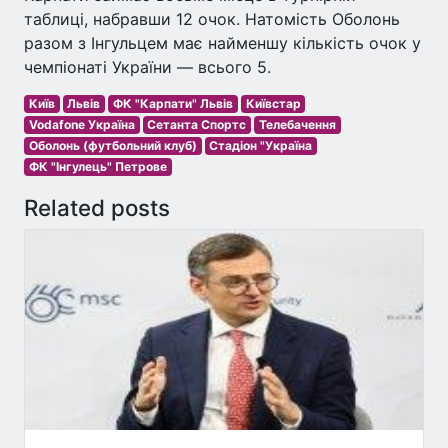
таблиці, набравши 12 очок. Натомість Оболонь
разом з Інгульцем має найменшу кількість очок у
чемпіонаті України — всього 5.
Київ
Львів
ФК "Карпати" Львів
Київстар
Vodafone Україна
Сетанта Спортс
Телебачення
Оболонь (футбольний клуб)
Стадіон "Україна
ФК "Інгулець" Петрове
Related posts