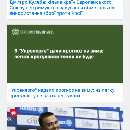
Дмитро Кулеба: кілька країн Європейського
Союзу підтримують скасування обмежень на
використання зброї проти Росії.
"Укренерго" надало прогноз на зиму: на легку
прогулянку не варто очікувати.