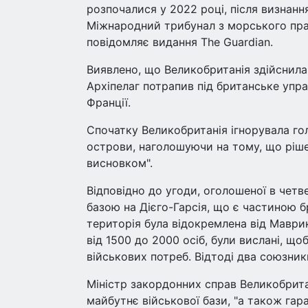
розпочалися у 2022 році, після визнан
Міжнародний трибунал з морського прав
повідомляє видання The Guardian.
Виявлено, що Великобританія здійснила
Архіпелаг потрапив під британське упра
Франції.
Спочатку Великобританія ігнорувала го
острови, наголошуючи на тому, що ріш
висновком".
Відповідно до угоди, оголошеної в четв
базою на Дієго-Гарсія, що є частиною 
територія була відокремлена від Маврик
від 1500 до 2000 осіб, були вислані, 
військових потреб. Відтоді два союзник
Міністр закордонних справ Великобрита
майбутнє військової бази, "а також гар