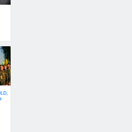
ILD,
в