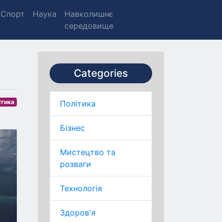
Спорт
Наука
Навколишнє
середовище
Categories
ітика
Політика
Бізнес
Мистецтво та
розваги
Технологія
Здоров'я