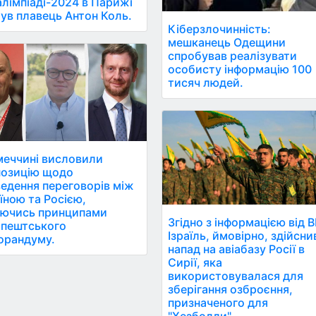
лімпіаді-2024 в Парижі
ув плавець Антон Коль.
Кіберзлочинність:
мешканець Одещини
спробував реалізувати
особисту інформацію 100
тисяч людей.
меччині висловили
позицію щодо
едення переговорів між
їною та Росією,
уючись принципами
Згідно з інформацією від B
апештського
Ізраїль, ймовірно, здійсни
орандуму.
напад на авіабазу Росії в
Сирії, яка
використовувалася для
зберігання озброєння,
призначеного для