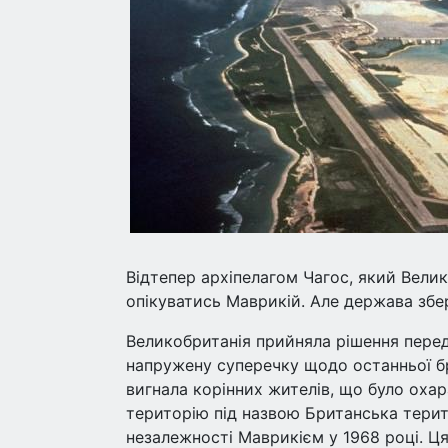
Відтепер архіпелагом Чагос, який Велик
опікуватись Маврикій. Але держава збе
Великобританія прийняла рішення пере
напружену суперечку щодо останньої бр
вигнала корінних жителів, що було оха
територію під назвою Британська терито
незалежності Маврикієм у 1968 році. Ця