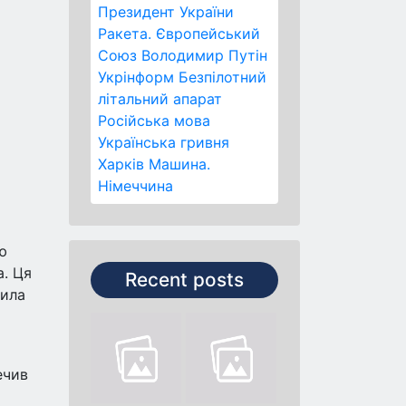
Президент України
Ракета.
Європейський
Союз
Володимир Путін
Укрінформ
Безпілотний
літальний апарат
Російська мова
Українська гривня
Харків
Машина.
Німеччина
ю
а. Ця
Recent posts
вила
ечив