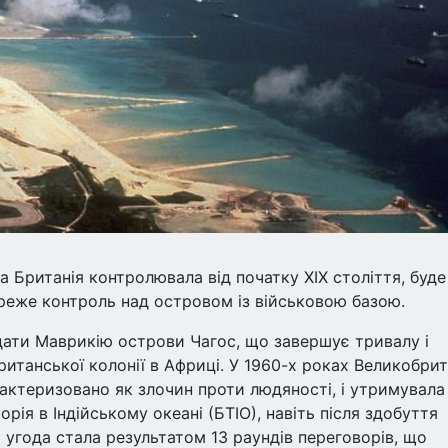
а Британія контролювала від початку ХІХ століття, буде
реже контроль над островом із військовою базою.
дати Маврикію острови Чагос, що завершує тривалу і
итанської колонії в Африці. У 1960-х роках Великобрит
рактеризовано як злочин проти людяності, і утримувала
рія в Індійському океані (БТІО), навіть після здобуття
 угода стала результатом 13 раундів переговорів, що