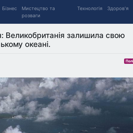
Бізнес
Мистецтво та
Технологія
Здоров'я
розваги
ін: Великобританія залишила свою
ькому океані.
Пол