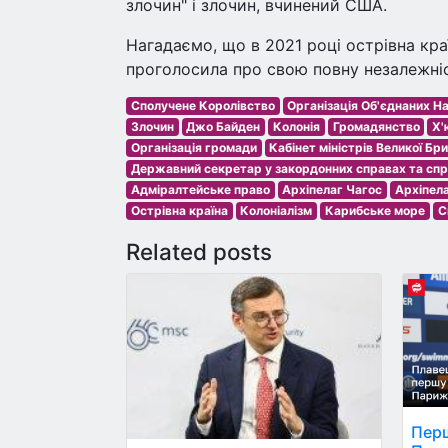
злочин" і злочин, вчинений США.
Нагадаємо, що в 2021 році острівна кра
проголосила про свою повну незалежніс
Сполучене Королівство
Організація Об'єднаних Н
Злочин
Джо Байден
Колонія
Громадянство
Х'
Організація громади
Кабінет міністрів Великої Бри
Державний секретар у закордонних справах та сп
Адміралтейське право
Архіпелаг Чагос
Архіпел
Острівна країна
Колоніалізм
Карибське море
С
Related posts
Перш