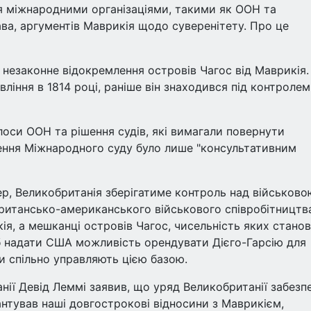
ня міжнародними організаціями, такими як ООН та
а, аргументів Маврикія щодо суверенітету. Про це
 незаконне відокремлення островів Чагос від Маврикія.
вління в 1814 році, раніше він знаходився під контролем
лоси ООН та рішення судів, які вимагали повернути
ення Міжнародного суду було лише "консультативним
ер, Великобританія зберігатиме контроль над військово
британсько-американського військового співробітництв
ія, а мешканці островів Чагос, чисельність яких стано
щоб надати США можливість орендувати Дієго-Гарсію для
и спільно управляють цією базою.
нії Девід Леммі заявив, що уряд Великобританії забезп
антував наші довгострокові відносини з Маврикієм,