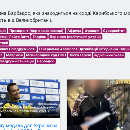
їна Барбадос, яка знаходиться на сході Карибського мо
ть від Великобританії.
ацій
Президент (державна посада)
Африка
Франція
Суверенітет
юман Райтс Вотч
Гардіан
Держава (політичний устрій)
танії
равах Співдружності
Генеральна Асамблея Організації Об'єднаних Націй
аг
Маврикій
Міжнародний суд ООН
Дієго Гарсія
Індійський океан
півдружність націй
Барбадос
у медаль для України на