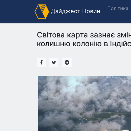
Політика
Дайджест Новин
Світова карта зазнає зм
колишню колонію в Індійс