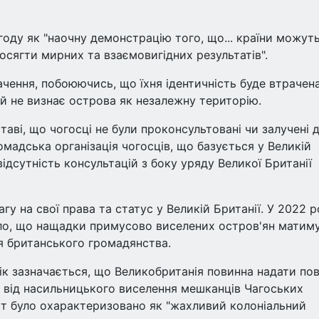
ду як "наочну демонстрацію того, що... країни можут
осягти мирних та взаємовигідних результатів".
ачення, побоюючись, що їхня ідентичність буде втрачен
ий не визнає острова як незалежну територію.
таві, що чогосці не були проконсультовані чи залучені 
омадська організація чогосців, що базується у Великій
 відсутність консультацій з боку уряду Великої Британії
гу на свої права та статус у Великій Британії. У 2022 р
ило, що нащадки примусово виселених остров'ян матим
я британського громадянства.
рік зазначається, що Великобританія повинна надати по
 від насильницького виселення мешканців Чагоських
акт було охарактеризовано як "жахливий колоніальний