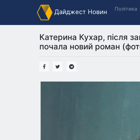
Політика
Дайджест Новин
Катерина Кухар, після з
почала новий роман (фот