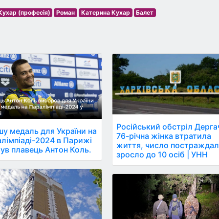
Кухар (професія)
Роман
Катерина Кухар
Балет
Російський обстріл Дергач
у медаль для України на
76-річна жінка втратила
лімпіаді-2024 в Парижі
життя, число постражда
ув плавець Антон Коль.
зросло до 10 осіб | УНН