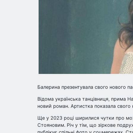
Балерина презентувала свого нового па
Відома українська танцівниця, прима На
новий роман. Артистка показала свого 
Ще у 2023 році ширилися чутки про мо
Стояновим. Річ у тім, що зіркове подру
публікує спільні фото у соцмережах. Сто