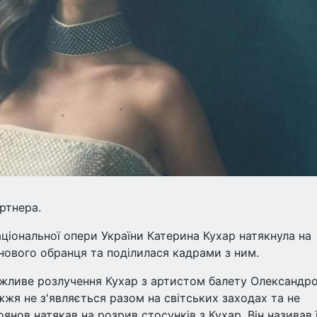
ртнера.
ціональної опери України Катерина Кухар натякнула на
нового обранця та поділилася кадрами з ним.
жливе розлучення Кухар з артистом балету Олександр
жжя не з'являється разом на світських заходах та не
янов натякав на розрив стосунків з Кухар. Він називав ї