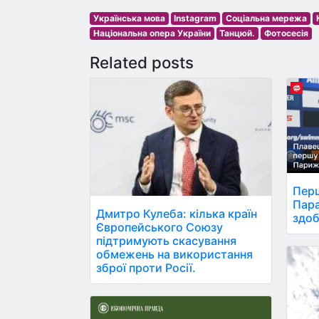
Українська мова
Instagram
Соціальна мережа
Національна опера України
Танцюй.
Фотосесія
Related posts
Перш
Пара
Дмитро Кулеба: кілька країн
здоб
Європейського Союзу
підтримують скасування
обмежень на використання
зброї проти Росії.