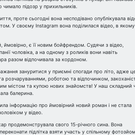
о чимало підозр у прихильників.
ття, проте сьогодні вона несподівано опублікувала від
стом. У своєму Instagram вона поділилася відео, в якому
, ймовірно, є її новим бойфрендом. Судячи з відео,
нії чоловіка, а на одному з роликів вони навіть
ара разом відпочивала за кордоном.
бажання зануритися у приємні спогади про літо, адже ц
та розчаруваннями, роботою та відпочинком, закоханіс
ним містом та купою нових знайомств! У наш складний 
исала балерина.
дила інформацію про ймовірний новий роман і не стала
оловіком у відео.
ар продемонструвала свого 15-річного сина. Вона
переконати підлітка взяти участь у спільному фотозйом