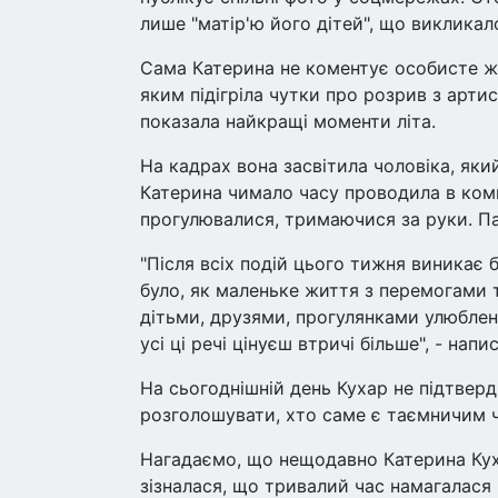
лише "матір'ю його дітей", що викликал
Сама Катерина не коментує особисте жи
яким підігріла чутки про розрив з арти
показала найкращі моменти літа.
На кадрах вона засвітила чоловіка, який
Катерина чимало часу проводила в компа
прогулювалися, тримаючися за руки. П
"Після всіх подій цього тижня виникає 
було, як маленьке життя з перемогами 
дітьми, друзями, прогулянками улюбле
усі ці речі цінуєш втричі більше", - нап
На сьогоднішній день Кухар не підтвер
розголошувати, хто саме є таємничим ч
Нагадаємо, що нещодавно Катерина Кух
зізналася, що тривалий час намагалася 