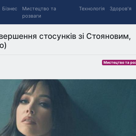
Бізнес
Мистецтво та
Технологія
Здоров'я
розваги
авершення стосунків зі Стояновим,
о)
Мистецтво та ро