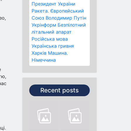
Президент України
Ракета.
Європейський
ео,
Союз
Володимир Путін
Укрінформ
Безпілотний
літальний апарат
Російська мова
Українська гривня
Харків
Машина.
Німеччина
е
тю,
час
Recent posts
ці.