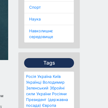
Спорт
Наука
Навколишнє
середовище
Tags
Росія
Україна
Київ
Українці
Володимир
Зеленський
Збройні
сили України
Росіяни
ом
Президент (державна
посада)
Європа
ї