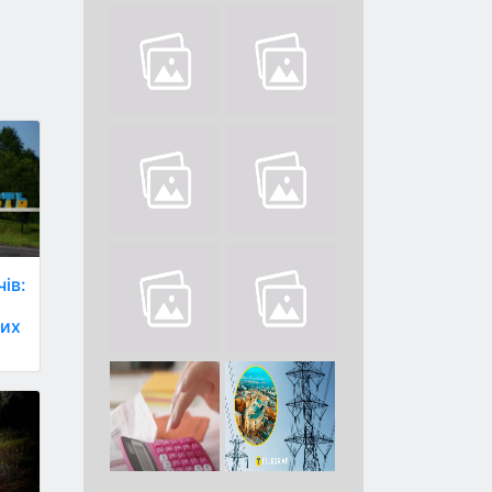
ів:
лих