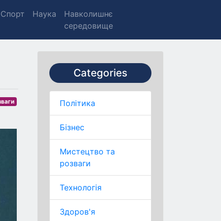
Спорт
Наука
Навколишнє
середовище
Categories
зваги
Політика
Бізнес
Мистецтво та
розваги
Технологія
Здоров'я