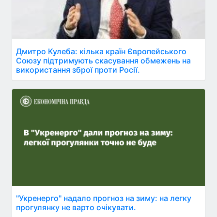
Дмитро Кулеба: кілька країн Європейського
Союзу підтримують скасування обмежень на
використання зброї проти Росії.
"Укренерго" надало прогноз на зиму: на легку
прогулянку не варто очікувати.