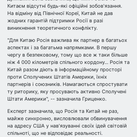
Китаєм відсутні будь-які офіційні зобов'язання.
На відміну від Північної Кореї, Китай не дав
жодних гарантій підтримки Росії в разі
виникнення теоретичного конфлікту.
"Для Китаю Росія важлива як партнер в багатьох
аспектах і за багатьма напрямками. В першу
чергу в безпековому, тому що все ж таки більше
ніж 4 000 кілометрів спільного кордону... Росія та
Китай разом діють в інформаційному просторі
проти Сполучених Штатів Америки, їхніх
партнерів і союзників. Намагаються спростувати
ту риторику, яку просувають активно Сполучені
Штати Америки", -- зазначила Гриценко.
Експерт зазначила, що Росія та Китай не раз,
майже синхронно, висловлювали обвинувачення
на адресу США у нав'язуванні своїх ідей світовій
спільноті, що не відповідає реальності.