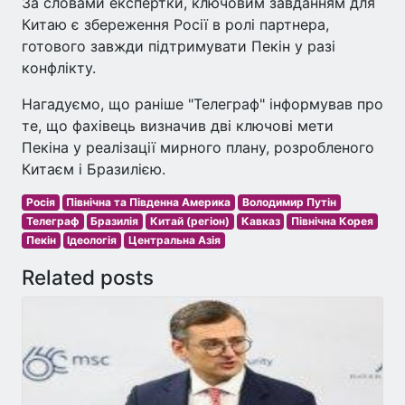
За словами експертки, ключовим завданням для
Китаю є збереження Росії в ролі партнера,
готового завжди підтримувати Пекін у разі
конфлікту.
Нагадуємо, що раніше "Телеграф" інформував про
те, що фахівець визначив дві ключові мети
Пекіна у реалізації мирного плану, розробленого
Китаєм і Бразилією.
Росія
Північна та Південна Америка
Володимир Путін
Телеграф
Бразилія
Китай (регіон)
Кавказ
Північна Корея
Пекін
Ідеологія
Центральна Азія
Related posts