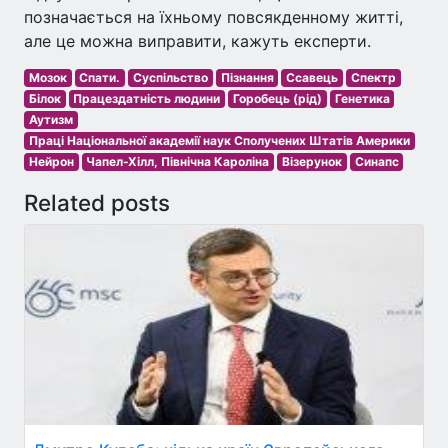
позначається на їхньому повсякденному житті,
але це можна виправити, кажуть експерти.
Мозок
Спати.
Суспільство
Пізнання
Ссавець
Спектр
Білок
Працездатність людини
Горобець (рід)
Генетика
Аутизм
Праці Національної академії наук Сполучених Штатів Америки
Нейрон
Чапел-Хілл, Північна Кароліна
Візерунок
Синапс
Related posts