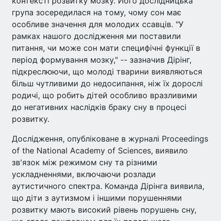
контексті розвитку мозку. Його дослідницька
група зосередилася на тому, чому сон має
особливе значення для молодих ссавців. "У
рамках нашого дослідження ми поставили
питання, чи може сон мати специфічні функції в
період формування мозку," -- зазначив Дірінг,
підкреслюючи, що молоді тварини виявляються
більш чутливими до недосипання, ніж їх дорослі
родичі, що робить дітей особливо вразливими
до негативних наслідків браку сну в процесі
розвитку.
Дослідження, опубліковане в журналі Proceedings
of the National Academy of Sciences, виявило
зв'язок між режимом сну та різними
ускладненнями, включаючи розлади
аутистичного спектра. Команда Дірінга виявила,
що діти з аутизмом і іншими порушеннями
розвитку мають високий рівень порушень сну,