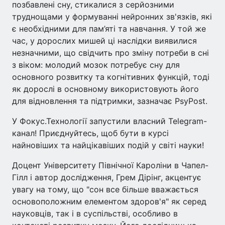
позбавлені сну, стикалися з серйозними
труднощами у формуванні нейронних зв'язків, які
є необхідними для пам’яті та навчання. У той же
час, у дорослих мишей ці наслідки виявилися
незначними, що свідчить про зміну потреби в сні
з віком: молодий мозок потребує сну для
основного розвитку та когнітивних функцій, тоді
як дорослі в основному використовують його
для відновлення та підтримки, зазначає PsyPost.
У Фокус.Технології запустили власний Telegram-
канал! Приєднуйтесь, щоб бути в курсі
найновіших та найцікавіших подій у світі науки!
Доцент Університету Північної Кароліни в Чапел-
Гілл і автор дослідження, Грем Дірінг, акцентує
увагу на тому, що "сон все більше вважається
основоположним елементом здоров'я" як серед
науковців, так і в суспільстві, особливо в