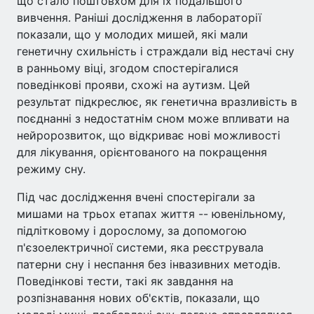
що стало поштовхом для їх подальшого
вивчення. Раніші дослідження в лабораторії
показали, що у молодих мишей, які мали
генетичну схильність і страждали від нестачі сну
в ранньому віці, згодом спостерігалися
поведінкові прояви, схожі на аутизм. Цей
результат підкреслює, як генетична вразливість в
поєднанні з недостатнім сном може впливати на
нейророзвиток, що відкриває нові можливості
для лікування, орієнтованого на покращення
режиму сну.
Під час дослідження вчені спостерігали за
мишами на трьох етапах життя -- ювенільному,
підлітковому і дорослому, за допомогою
п'єзоелектричної системи, яка реєструвала
патерни сну і неспання без інвазивних методів.
Поведінкові тести, такі як завдання на
розпізнавання нових об'єктів, показали, що