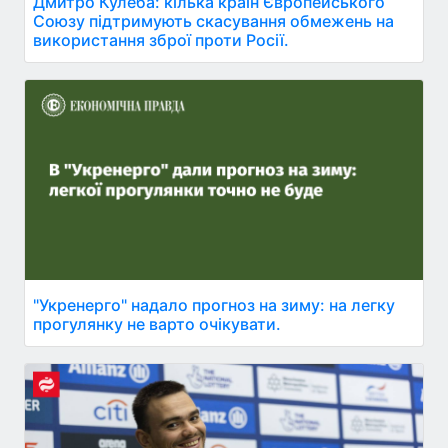
Дмитро Кулеба: кілька країн Європейського
Союзу підтримують скасування обмежень на
використання зброї проти Росії.
"Укренерго" надало прогноз на зиму: на легку
прогулянку не варто очікувати.