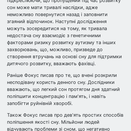
підкреслюючи, що пропущений під час розвитку
сон може мати тривалі наслідки, адже
неможливо повернутися назад і заповнити
згаяний відпочинок. Наступні дослідження
можуть зосередитися на тому, як тривала
недостача сну взаємодіє з генетичними
факторами ризику розвитку аутизму та інших
захворювань, що, можливо, призведе до
створення втручань на основі сну для підтримки
дитячого розвитку, вважають фахівці.
Раніше Фокус писав про те, що вчені розкрили
несподівану користь денного сну. Дослідники
вважають, що легкий сон протягом дня здатний
поліпшити концентрацію і пам'ять, і навіть
запобігти руйнівній хворобі.
Також Фокус писав про дев'ять простих способів
поліпшення якості сну. Мільйони людей
відчувають проблеми зі сном, що негативно