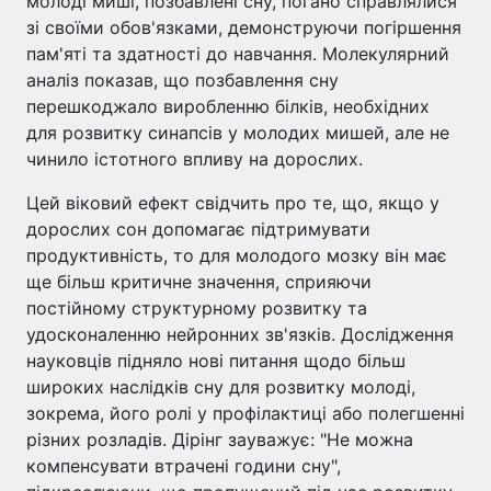
молоді миші, позбавлені сну, погано справлялися
зі своїми обов'язками, демонструючи погіршення
пам'яті та здатності до навчання. Молекулярний
аналіз показав, що позбавлення сну
перешкоджало виробленню білків, необхідних
для розвитку синапсів у молодих мишей, але не
чинило істотного впливу на дорослих.
Цей віковий ефект свідчить про те, що, якщо у
дорослих сон допомагає підтримувати
продуктивність, то для молодого мозку він має
ще більш критичне значення, сприяючи
постійному структурному розвитку та
удосконаленню нейронних зв'язків. Дослідження
науковців підняло нові питання щодо більш
широких наслідків сну для розвитку молоді,
зокрема, його ролі у профілактиці або полегшенні
різних розладів. Дірінг зауважує: "Не можна
компенсувати втрачені години сну",