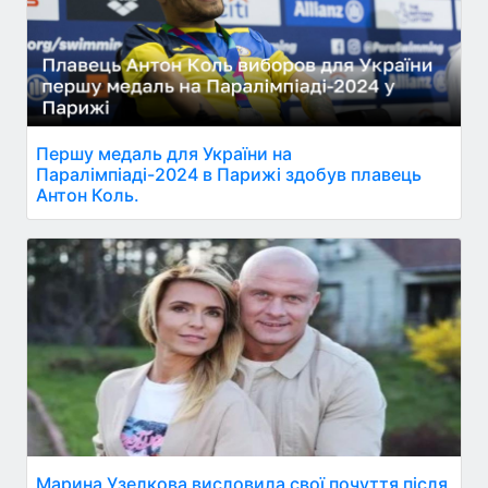
Першу медаль для України на
Паралімпіаді-2024 в Парижі здобув плавець
Антон Коль.
Марина Узелкова висловила свої почуття після