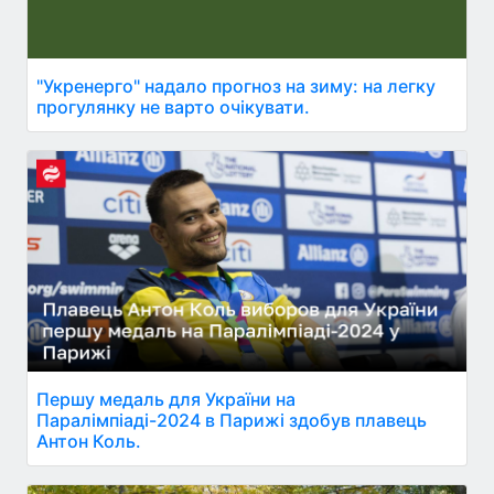
"Укренерго" надало прогноз на зиму: на легку
прогулянку не варто очікувати.
Першу медаль для України на
Паралімпіаді-2024 в Парижі здобув плавець
Антон Коль.