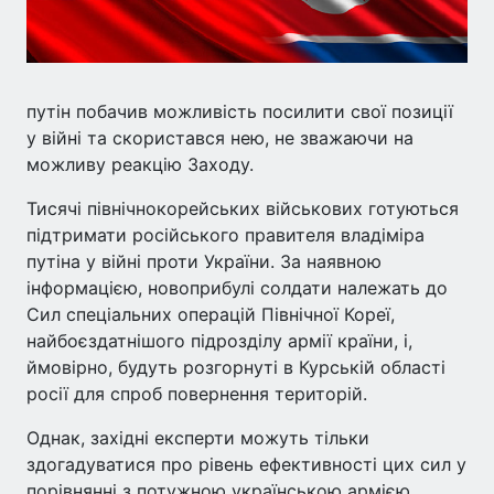
путін побачив можливість посилити свої позиції
у війні та скористався нею, не зважаючи на
можливу реакцію Заходу.
Тисячі північнокорейських військових готуються
підтримати російського правителя владіміра
путіна у війні проти України. За наявною
інформацією, новоприбулі солдати належать до
Сил спеціальних операцій Північної Кореї,
найбоєздатнішого підрозділу армії країни, і,
ймовірно, будуть розгорнуті в Курській області
росії для спроб повернення територій.
Однак, західні експерти можуть тільки
здогадуватися про рівень ефективності цих сил у
порівнянні з потужною українською армією.