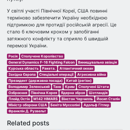
У світлі участі Північної Кореї, США повинні
терміново забезпечити Україну необхідною
підтримкою для протидії російській агресії. Це
стало б ключовим кроком у запобіганні
затяжного конфлікту та сприяло б швидшій
перемозі України.
Росія
Сполучене Королівство
General Dynamics F-16 Fighting Falcon
Винищувальна авіація
Курська область
Ракета.
Атлантичний океан
Західна Європа
Спеціальні операції
Агресивна війна
Президент (державна посада)
Китай (регіон)
Володимир Зеленський
Танк
Крим
Сполучені Штати
Озброєння
Північна Корея
Ядерна зброя
Шотландія
Ллойд Остін
M142 HIMARS
Вінстон Черчилль
Йосип Сталін
Міністр оборони США
Беніто Муссоліні
Адольф Гітлер
Франклін Д. Рузвельт
Related posts