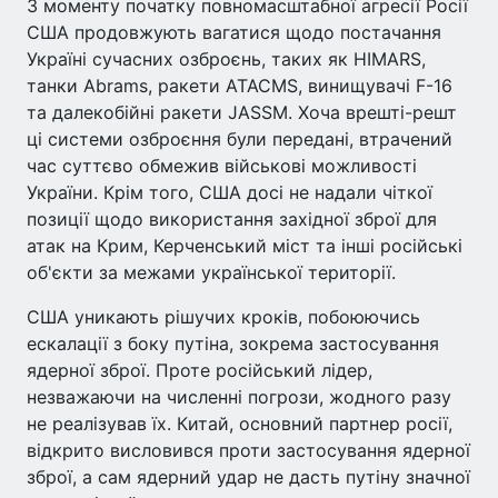
З моменту початку повномасштабної агресії Росії
США продовжують вагатися щодо постачання
Україні сучасних озброєнь, таких як HIMARS,
танки Abrams, ракети ATACMS, винищувачі F-16
та далекобійні ракети JASSM. Хоча врешті-решт
ці системи озброєння були передані, втрачений
час суттєво обмежив військові можливості
України. Крім того, США досі не надали чіткої
позиції щодо використання західної зброї для
атак на Крим, Керченський міст та інші російські
об'єкти за межами української території.
США уникають рішучих кроків, побоюючись
ескалації з боку путіна, зокрема застосування
ядерної зброї. Проте російський лідер,
незважаючи на численні погрози, жодного разу
не реалізував їх. Китай, основний партнер росії,
відкрито висловився проти застосування ядерної
зброї, а сам ядерний удар не дасть путіну значної