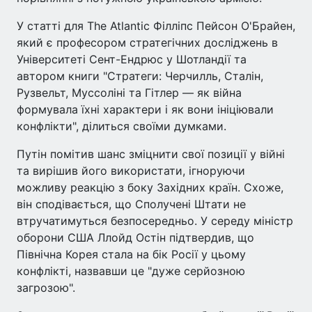
У статті для The Atlantic Філліпс Пейсон О'Брайен,
який є професором стратегічних досліджень в
Університеті Сент-Ендрюс у Шотландії та
автором книги "Стратеги: Черчилль, Сталін,
Рузвельт, Муссоліні та Гітлер — як війна
формувала їхні характери і як вони ініціювали
конфлікти", ділиться своїми думками.
Путін помітив шанс зміцнити свої позиції у війні
та вирішив його використати, ігноруючи
можливу реакцію з боку Західних країн. Схоже,
він сподівається, що Сполучені Штати не
втручатимуться безпосередньо. У середу міністр
оборони США Ллойд Остін підтвердив, що
Північна Корея стала на бік Росії у цьому
конфлікті, назвавши це "дуже серйозною
загрозою".