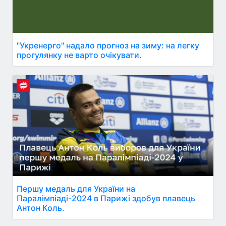
"Укренерго" надало прогноз на зиму: на легку
прогулянку не варто очікувати.
Першу медаль для України на
Паралімпіаді-2024 в Парижі здобув плавець
Антон Коль.