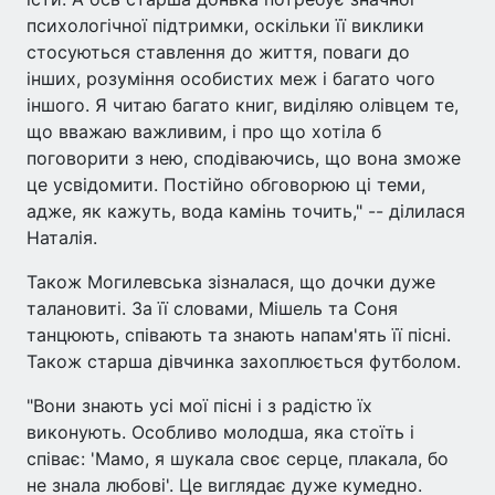
психологічної підтримки, оскільки її виклики
стосуються ставлення до життя, поваги до
інших, розуміння особистих меж і багато чого
іншого. Я читаю багато книг, виділяю олівцем те,
що вважаю важливим, і про що хотіла б
поговорити з нею, сподіваючись, що вона зможе
це усвідомити. Постійно обговорюю ці теми,
адже, як кажуть, вода камінь точить," -- ділилася
Наталія.
Також Могилевська зізналася, що дочки дуже
талановиті. За її словами, Мішель та Соня
танцюють, співають та знають напам'ять її пісні.
Також старша дівчинка захоплюється футболом.
"Вони знають усі мої пісні і з радістю їх
виконують. Особливо молодша, яка стоїть і
співає: 'Мамо, я шукала своє серце, плакала, бо
не знала любові'. Це виглядає дуже кумедно.