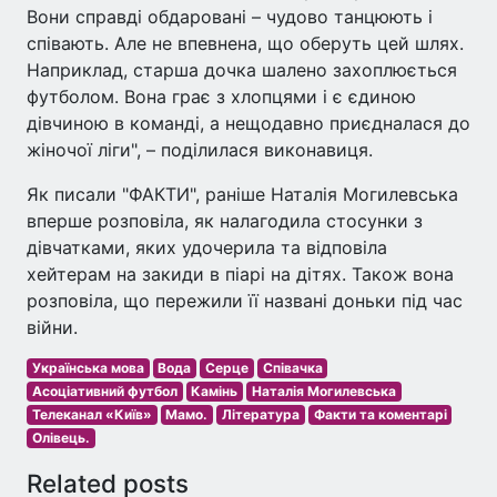
Вони справді обдаровані – чудово танцюють і
співають. Але не впевнена, що оберуть цей шлях.
Наприклад, старша дочка шалено захоплюється
футболом. Вона грає з хлопцями і є єдиною
дівчиною в команді, а нещодавно приєдналася до
жіночої ліги", – поділилася виконавиця.
Як писали "ФАКТИ", раніше Наталія Могилевська
вперше розповіла, як налагодила стосунки з
дівчатками, яких удочерила та відповіла
хейтерам на закиди в піарі на дітях. Також вона
розповіла, що пережили її названі доньки під час
війни.
Українська мова
Вода
Серце
Співачка
Асоціативний футбол
Камінь
Наталія Могилевська
Телеканал «Київ»
Мамо.
Література
Факти та коментарі
Олівець.
Related posts