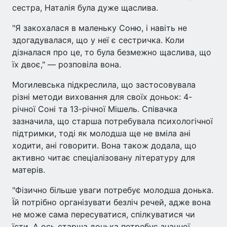
сестра, Наталія була дуже щаслива.
"Я закохалася в маленьку Соню, і навіть не
здогадувалася, що у неї є сестричка. Коли
дізналася про це, то була безмежно щаслива, що
їх двоє," — розповіла вона.
Могилевська підкреслила, що застосовувала
різні методи виховання для своїх доньок: 4-
річної Соні та 13-річної Мішель. Співачка
зазначила, що старша потребувала психологічної
підтримки, тоді як молодша ще не вміла ані
ходити, ані говорити. Вона також додала, що
активно читає спеціалізовану літературу для
матерів.
"Фізично більше уваги потребує молодша донька.
Їй потрібно організувати безліч речей, адже вона
не може сама пересуватися, спілкуватися чи
їсти. А ось старша донька потребує значної