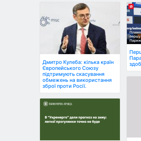
Перш
Пара
Дмитро Кулеба: кілька країн
здоб
Європейського Союзу
підтримують скасування
обмежень на використання
зброї проти Росії.