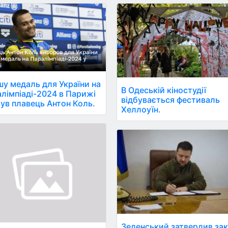
у медаль для України на
В Одеській кіностудії
лімпіаді-2024 в Парижі
відбувається фестиваль
ув плавець Антон Коль.
Хеллоуїн.
Зеленський затвердив зак