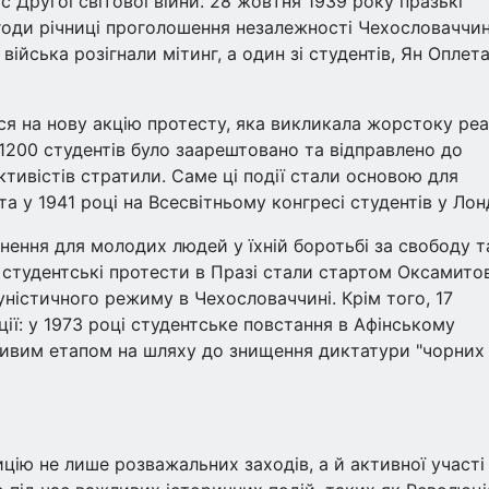
с Другої світової війни. 28 жовтня 1939 року празькі
годи річниці проголошення незалежності Чехословаччин
війська розігнали мітинг, а один зі студентів, Ян Оплета
я на нову акцію протесту, яка викликала жорстоку ре
 1200 студентів було заарештовано та відправлено до
ктивістів стратили. Саме ці події стали основою для
 у 1941 році на Всесвітньому конгресі студентів у Лон
ення для молодих людей у їхній боротьбі за свободу т
 студентські протести в Празі стали стартом Оксамито
уністичного режиму в Чехословаччині. Крім того, 17
ії: у 1973 році студентське повстання в Афінському
жливим етапом на шляху до знищення диктатури "чорних
цію не лише розважальних заходів, а й активної участі