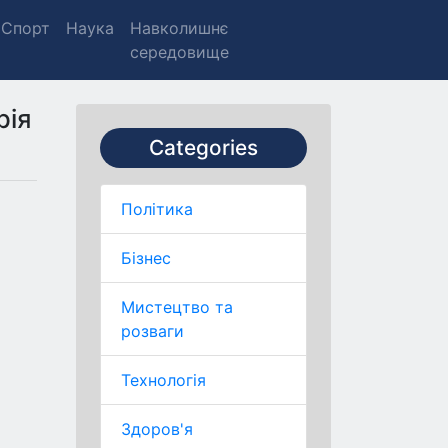
Спорт
Наука
Навколишнє
середовище
рія
Categories
Політика
Бізнес
Мистецтво та
розваги
Технологія
Здоров'я