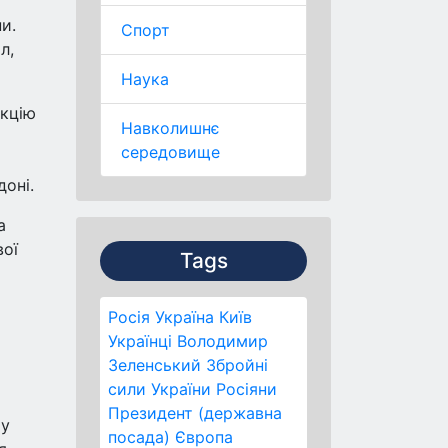
и.
Спорт
л,
Наука
акцію
Навколишнє
середовище
доні.
а
вої
Tags
Росія
Україна
Київ
Українці
Володимир
Зеленський
Збройні
сили України
Росіяни
Президент (державна
 у
посада)
Європа