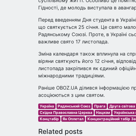
суспільному житті. Особливо це помітно
Гідності, де молодь виступала в авангар
Перед введенням Дня студента в Україні
що святкується 25 січня. Це свято мало 
Радянському Союзі. Проте, в Україні с
важливе свято 17 листопада.
Зміна календаря також вплинула на спр
віряни святкують його 12 січня, відпов
листопада закріпився як єдиний офіційн
міжнародними традиціями.
Раніше OBOZ.UA ділився інформацією про
асоціюються з цим святом.
Україна
Радянський Союз
Прага
Друга світова 
Східна Православна Церква
Нацизм
Українська 
Концтабір
Ян Оплетал
Концентраційний табір З
Related posts