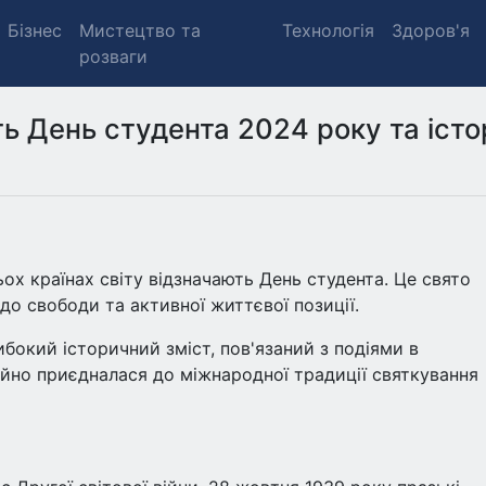
Бізнес
Мистецтво та
Технологія
Здоров'я
розваги
ть День студента 2024 року та істо
ьох країнах світу відзначають День студента. Це свято
до свободи та активної життєвої позиції.
бокий історичний зміст, пов'язаний з подіями в
ційно приєдналася до міжнародної традиції святкування