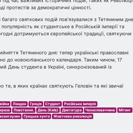
 під час важливих історичних подій, таких як Революці
ді протестів за демократичні цінності.
 багато святкових подій пов'язувалися з Тетяниним дн
популярність як студентське в Російській імперії та
ьогодні дотримуються європейської традиції, святкуючи
ийняття Тетяниного дня: тепер українські православні
ідно до новоюліанського календаря. Таким чином, 17
ий День студента в Україні, синхронізований із
 те, в яких країнах святкують Геловін та які звичаї
війна
Лондон
Греція
Студент
Російська імперія
криза
Повстання.
День (Київ)
Диктатура
Чехословаччина
Мітинг
аксенгаузен
Грецька хунта
Жовтнева революція