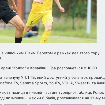
я з київським Лівим Берегом у рамках дев'ятого туру
5.
арені "Колос" у Ковалівці. Гра розпочнеться о 18:00.
о телепулу УПЛ ТБ, який доступний у багатьох провайд
dafone TV, Setanta Sports, YouTV, VOLIA, Sweet.tv та інши
ають позиції в нижній частині турнірної таблиці. Колос 
і як Інгулець, маючи 6 балів, розташувався на 13-му мі