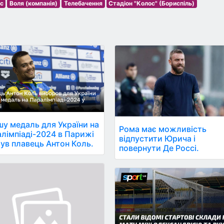
с
Воля (компанія)
Телебачення
Стадіон "Колос" (Бориспіль)
у медаль для України на
Рома має можливість
лімпіаді-2024 в Парижі
відпустити Юрича і
ув плавець Антон Коль.
повернути Де Россі.