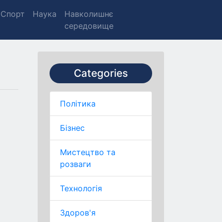
Спорт
Наука
Навколишнє
середовище
Categories
Політика
Бізнес
Мистецтво та
розваги
Технологія
Здоров'я