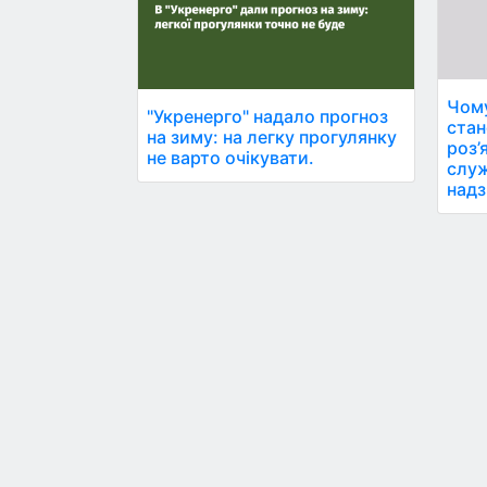
Чому
"Укренерго" надало прогноз
стан
на зиму: на легку прогулянку
роз’
не варто очікувати.
служ
надз