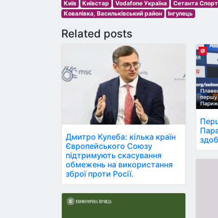
Київ
Київстар
Vodafone Україна
Сетанта Спорт
Ковалівка, Васильківський район
Інгулець
Related posts
Перш
Пара
Дмитро Кулеба: кілька країн
здоб
Європейського Союзу
підтримують скасування
обмежень на використання
зброї проти Росії.