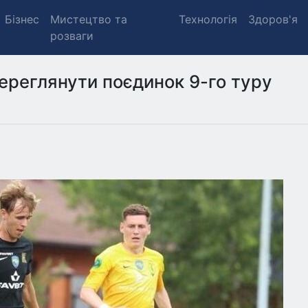
Бізнес
Мистецтво та
Технологія
Здоров'я
розваги
переглянути поєдинок 9-го туру
.