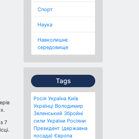
Спорт
Наука
Навколишнє
середовище
Tags
Росія
Україна
Київ
ерів
Українці
Володимир
х.
Зеленський
Збройні
сили України
Росіяни
з 7
Президент (державна
сці.
посада)
Європа