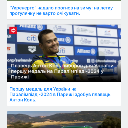
"Укренерго" надало прогноз на зиму: на легку
прогулянку не варто очікувати.
Першу медаль для України на
Паралімпіаді-2024 в Парижі здобув плавець
Антон Коль.