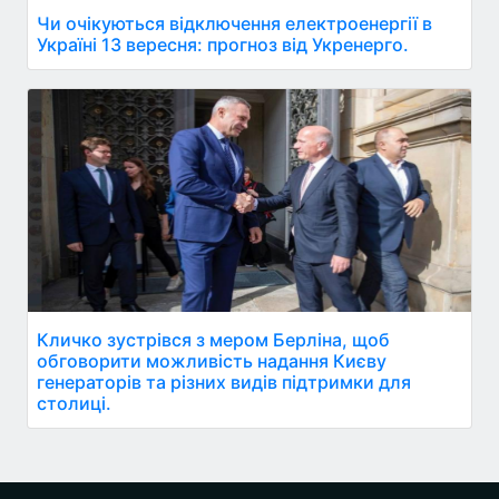
Чи очікуються відключення електроенергії в
Україні 13 вересня: прогноз від Укренерго.
Кличко зустрівся з мером Берліна, щоб
обговорити можливість надання Києву
генераторів та різних видів підтримки для
столиці.