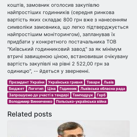
коштів, замовник оголосив закупівлю
найпростіших годинників (середня ринкова
вартість яких складає 800 грн вже з нанесенням
символіки замовника, що легко підтверджується
найпростішим моніторингом), запланував їх
придбати у конкретного постачальника ТОВ
"Київський годинниковий завод" за як мінімум
втричі завищеною ціною, встановивши очікувану
вартість закупівлі на рівні 2 522,00 грн за
одиницю", -- йдеться у зверненні.
Президент України
Українська гривня
Товари
Львів
Бюджет
Логотип
Ціна
Годинник
Львівська обласна рада
Запрошуємо до участі в тендері
Тамподрук
Герб
Володимир Винниченко
Польсько-українська війна
Related posts