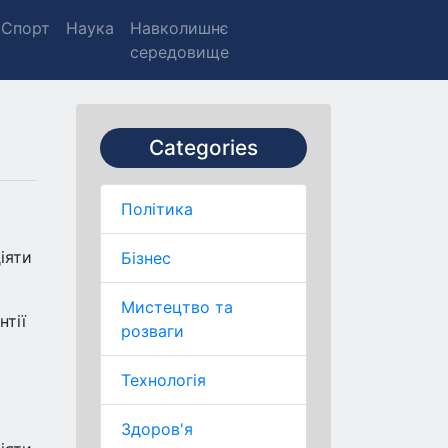
Спорт
Наука
Навколишнє
середовище
Categories
Політика
іяти
Бізнес
Мистецтво та
нтії
розваги
Технологія
Здоров'я