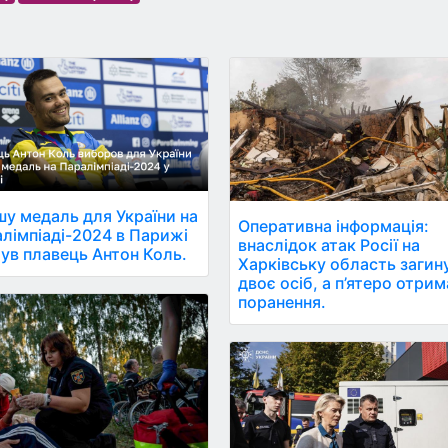
у медаль для України на
Оперативна інформація:
лімпіаді-2024 в Парижі
внаслідок атак Росії на
ув плавець Антон Коль.
Харківську область загин
двоє осіб, а п’ятеро отри
поранення.