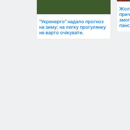
Жолн
прич
змог
"Укренерго" надало прогноз
панс
на зиму: на легку прогулянку
не варто очікувати.