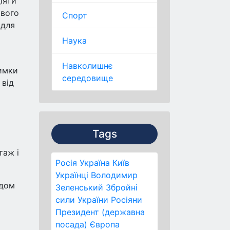
іяти
ового
Спорт
 для
Наука
Навколишнє
римки
середовище
 від
Tags
таж і
Росія
Україна
Київ
Українці
Володимир
ядом
Зеленський
Збройні
сили України
Росіяни
Президент (державна
посада)
Європа