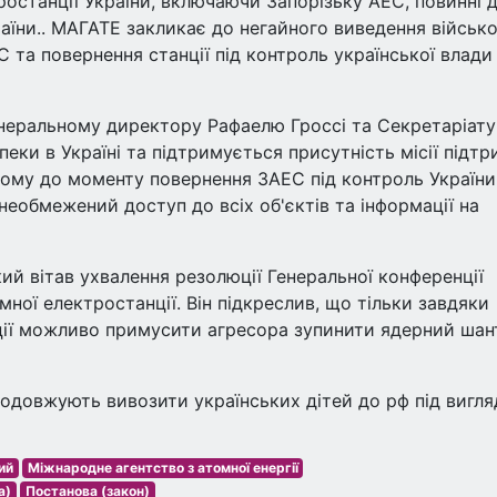
останції України, включаючи Запорізьку АЕС, повинні д
аїни.. МАГАТЕ закликає до негайного виведення військ
С та повернення станції під контроль української влади
енеральному директору Рафаелю Гроссі та Секретаріату
пеки в Україні та підтримується присутність місії підт
ому до моменту повернення ЗАЕС під контроль України
еобмежений доступ до всіх об'єктів та інформації на
й вітав ухвалення резолюції Генеральної конференції
ної електростанції. Він підкреслив, що тільки завдяки
иції можливо примусити агресора зупинити ядерний шан
родовжують вивозити українських дітей до рф під вигл
ий
Міжнародне агентство з атомної енергії
а)
Постанова (закон)