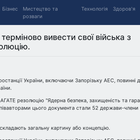
Бізнес
Мистецтво та
Технологія
Здоров'я
розваги
терміново вивести свої війська з
олюцію.
останції України, включаючи Запорізьку АЕС, повинні д
аїни.
МАГАТЕ резолюцію "Ядерна безпека, захищеність та гара
 Співавторами цього документа стали 52 держави-члени
складають загальну картину або концепцію.