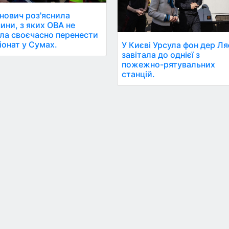
ович роз'яснила
ини, з яких ОВА не
ла своєчасно перенести
іонат у Сумах.
У Києві Урсула фон дер Ля
завітала до однієї з
пожежно-рятувальних
станцій.