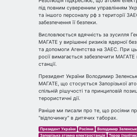
Резолюція підкреслює, що атомні електр
під повним суверенним управлінням Укр
та іншого персоналу рф з території ЗАЕ
забезпечення її безпеки.
Висловлюється вдячність за зусилля Г
МАГАТЕ у вирішенні ризиків ядерної без
та допомоги Агентства на ЗАЕС. При ць
росії вимагається забезпечити МАГАТЕ н
станції.
Президент України Володимир Зеленськи
МАГАТЕ, що стосується Запорізької атом
спільній рішучості та принциповій поз
терористичні дії.
Раніше ми писали про те, що росіяни п
"відпочинку" в дитячих таборах.
Президент України
Росіяни
Володимир Зеленськ
Запорізька атомна електростанція
Терор (політик