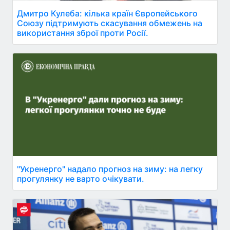
Дмитро Кулеба: кілька країн Європейського
Союзу підтримують скасування обмежень на
використання зброї проти Росії.
"Укренерго" надало прогноз на зиму: на легку
прогулянку не варто очікувати.