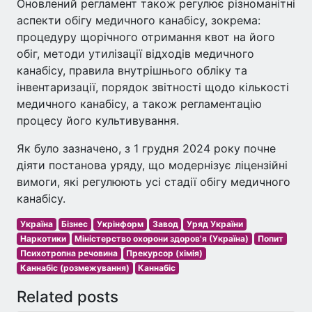
Оновлений регламент також регулює різноманітні
аспекти обігу медичного канабісу, зокрема:
процедуру щорічного отримання квот на його
обіг, методи утилізації відходів медичного
канабісу, правила внутрішнього обліку та
інвентаризації, порядок звітності щодо кількості
медичного канабісу, а також регламентацію
процесу його культивування.
Як було зазначено, з 1 грудня 2024 року почне
діяти постанова уряду, що модернізує ліцензійні
вимоги, які регулюють усі стадії обігу медичного
канабісу.
Україна
Бізнес
Укрінформ
Завод
Уряд України
Наркотики
Міністерство охорони здоров'я (Україна)
Попит
Психотропна речовина
Прекурсор (хімія)
Каннабіс (розмежування)
Каннабіс
Related posts