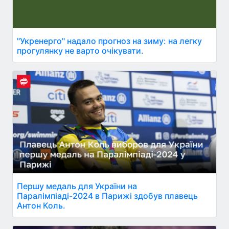
"Укренерго" надало прогноз на зиму: на легку
прогулянку не варто очікувати.
Першу медаль для України на
Паралімпіаді-2024 в Парижі здобув плавець
Антон Коль.