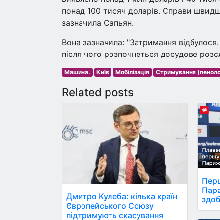
понад 100 тисяч доларів. Справи швидше
зазначила Сапьян.
Вона зазначила: "Затримання відбулося
після чого розпочнеться досудове розслі
Машина.
Київ
Мобілізація
Стримування (пеноло
Related posts
Перш
Пара
Дмитро Кулеба: кілька країн
здоб
Європейського Союзу
підтримують скасування