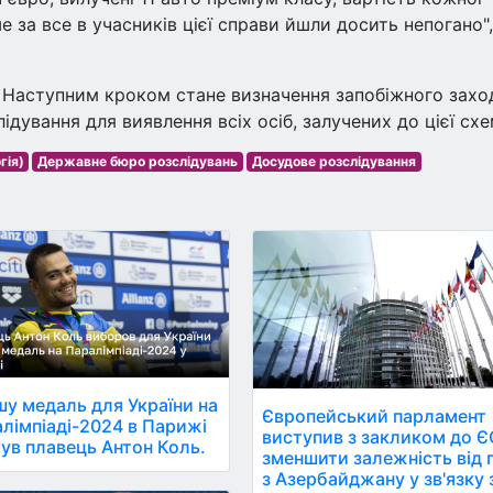
 за все в учасників цієї справи йшли досить непогано",
. Наступним кроком стане визначення запобіжного захо
дування для виявлення всіх осіб, залучених до цієї схе
гія)
Державне бюро розслідувань
Досудове розслідування
у медаль для України на
Європейський парламент
лімпіаді-2024 в Парижі
виступив з закликом до Є
ув плавець Антон Коль.
зменшити залежність від 
з Азербайджану у зв'язку 