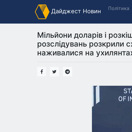
Політика
Дайджест Новин
Мільйони доларів і розкі
розслідувань розкрили с
наживалися на ухилянта