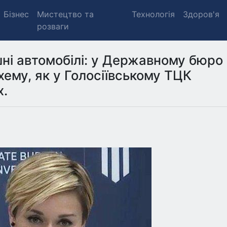
Бізнес
Мистецтво та
Технологія
Здоров'я
розваги
шні автомобілі: у Державному бюро
хему, як у Голосіївському ТЦК
х.