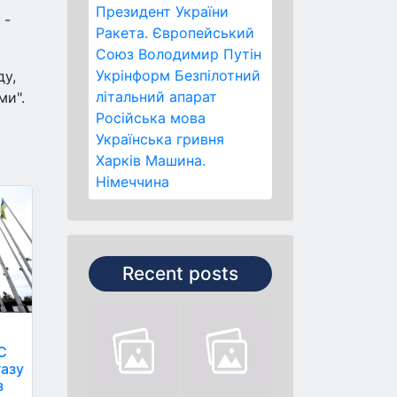
Президент України
 -
Ракета.
Європейський
Союз
Володимир Путін
Укрінформ
Безпілотний
ду,
літальний апарат
ми".
Російська мова
Українська гривня
Харків
Машина.
Німеччина
Recent posts
С
газу
з