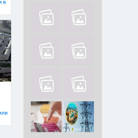
и в
рили