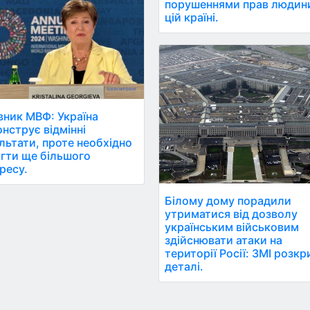
порушеннями прав людин
цій країні.
вник МВФ: Україна
нструє відмінні
льтати, проте необхідно
гти ще більшого
ресу.
Білому дому порадили
утриматися від дозволу
українським військовим
здійснювати атаки на
території Росії: ЗМІ розк
деталі.