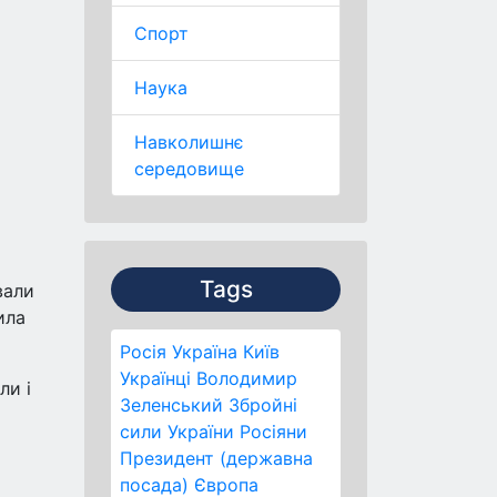
Спорт
Наука
Навколишнє
середовище
Tags
вали
ила
Росія
Україна
Київ
Українці
Володимир
ли і
Зеленський
Збройні
сили України
Росіяни
Президент (державна
посада)
Європа