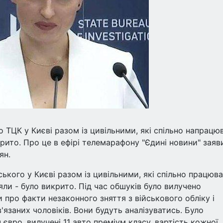
о ТЦК у Києві разом із цивільними, які спільно напрацю
икрито. Про це в ефірі телемарафону "Єдині новини" заяв
ян.
ького у Києві разом із цивільними, які спільно працюва
яли - було викрито. Під час обшуків було вилучено
и про факти незаконного зняття з військового обліку і
в'язаних чоловіків. Вони будуть аналізуватись. Було
 євро, вилучені 11 авто преміум класу, вартість кожної