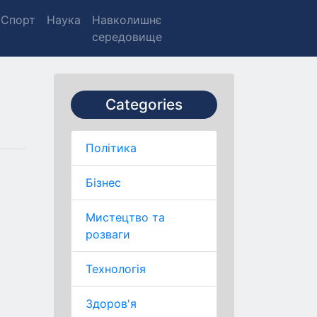
Спорт
Наука
Навколишнє
середовище
Categories
Політика
Бізнес
Мистецтво та
розваги
Технологія
Здоров'я