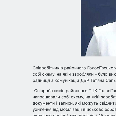
Співробітників районного Голосіївськог
собі схему, на якій заробляли - було в
радниця з комунікацій ДБР Тетяна Сапь
"Співробітників районного ТЦК Голосіївс
напрацювали собі схему, на якій заробл
документи і записи, які можуть свідчит
ухилення від мобілізації військово зобо
виявлено понад 1 млн доларів і 45 тисяч