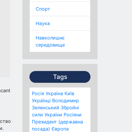
Спорт
Наука
Навколишнє
середовище
Tags
acant
Росія
Україна
Київ
Українці
Володимир
Зеленський
Збройні
сили України
Росіяни
рство
Президент (державна
и.
посада)
Європа