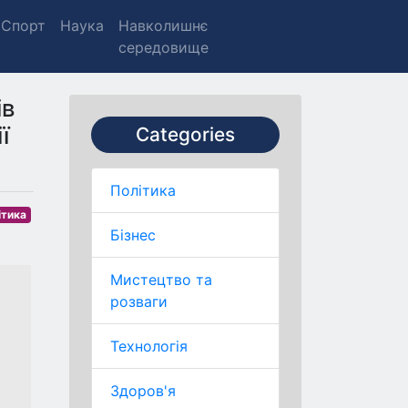
Спорт
Наука
Навколишнє
середовище
ів
ї
Categories
Політика
ітика
Бізнес
Мистецтво та
розваги
Технологія
Здоров'я