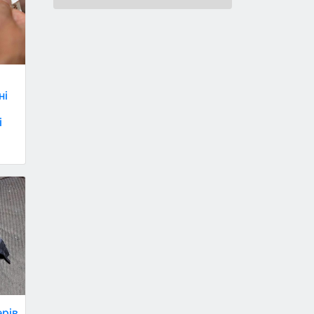
ні
і
рів