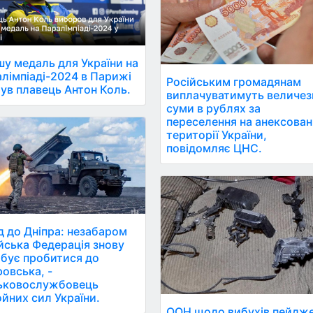
у медаль для України на
лімпіаді-2024 в Парижі
Російським громадянам
ув плавець Антон Коль.
виплачуватимуть величез
суми в рублях за
переселення на анексован
території України,
повідомляє ЦНС.
д до Дніпра: незабаром
йська Федерація знову
бує пробитися до
овська, -
ськовослужбовець
йних сил України.
ООН щодо вибухів пейдже