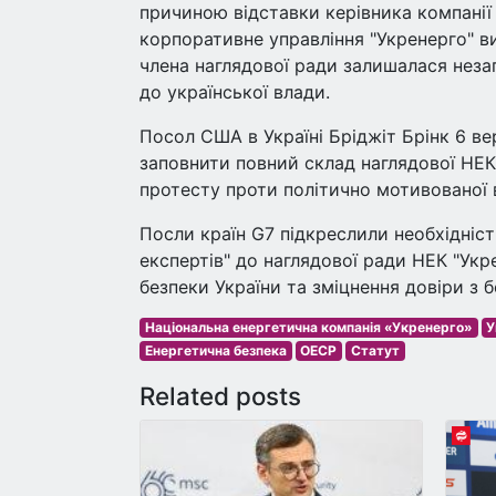
причиною відставки керівника компані
корпоративне управління "Укренерго" ви
члена наглядової ради залишалася неза
до української влади.
Посол США в Україні Бріджіт Брінк 6 ве
заповнити повний склад наглядової НЕК 
протесту проти політично мотивованої 
Посли країн G7 підкреслили необхідніст
експертів" до наглядової ради НЕК "Укр
безпеки України та зміцнення довіри з 
Національна енергетична компанія «Укренерго»
У
Енергетична безпека
ОЕСР
Статут
Related posts