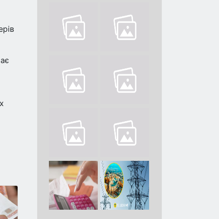
ерів
має
х