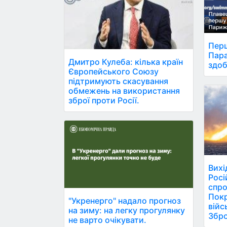
Перш
Пара
Дмитро Кулеба: кілька країн
здоб
Європейського Союзу
підтримують скасування
обмежень на використання
зброї проти Росії.
Вихі
Росі
спро
Покр
"Укренерго" надало прогноз
вій
на зиму: на легку прогулянку
Збро
не варто очікувати.