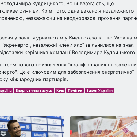
ї Володимира Кудрицького. Вони вважають, що
кликає сумніви. Крім того, одна вакансія незалежного
повненою, незважаючи на неодноразові прохання партн
ресня у заяві журналістам у Києві сказала, що Україна 
"Укренерго", незалежні члени якої звільнилися на знак
відставки керівника компанії Володимира Кудрицького.
ь термінового призначення "кваліфікованих і незалежни
енерго". Це є ключовим для забезпечення енергетичної
боку міжнародних партнерів.
країна
Енергетична галузь
Київ
Політик
Закон України