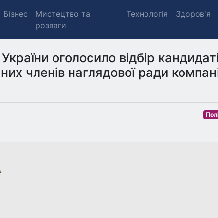
Бізнес
Мистецтво та
Технологія
Здоров'я
розваги
України оголосило відбір кандидат
них членів наглядової ради компані
Пол