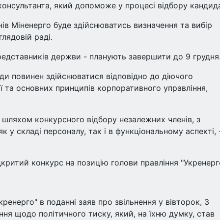
консультанта, який допоможе у процесі відбору кандида
ів Міненерго буде здійснюватись визначення та вибір
лядовій раді.
 представників держви - планують завершити до 9 грудня
ди повинен здійснюватися відповідно до діючого
ї та основних принципів корпоративного управління,
 шляхом конкурсного відбору незалежних членів, з
 у складі персоналу, так і в функціональному аспекті, 
критий конкурс на позицію голови правління "Укренерго
ренерго" в поданні заяв про звільнення у вівторок, 3
ня щодо політичного тиску, який, на їхню думку, став