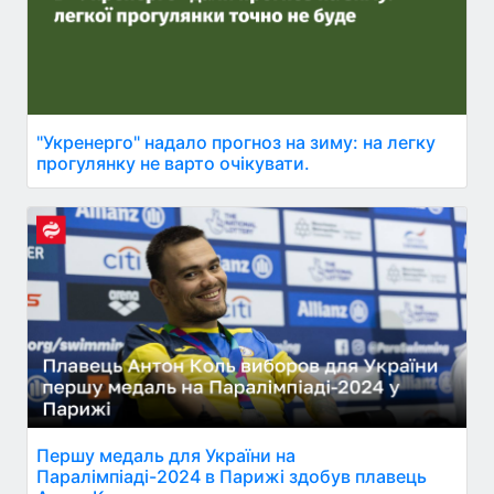
"Укренерго" надало прогноз на зиму: на легку
прогулянку не варто очікувати.
Першу медаль для України на
Паралімпіаді-2024 в Парижі здобув плавець