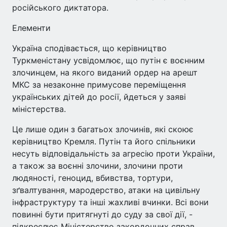
російського диктатора.
Елементи
Україна сподівається, що керівництво
Туркменістану усвідомлює, що путін є воєнним
злочинцем, на якого виданий ордер на арешт
МКС за незаконне примусове переміщення
українських дітей до росії, йдеться у заяві
міністерства.
Це лише один з багатьох злочинів, які скоює
керівництво Кремля. Путін та його спільники
несуть відповідальність за агресію проти України,
а також за воєнні злочини, злочини проти
людяності, геноцид, вбивства, тортури,
зґвалтування, мародерство, атаки на цивільну
інфраструктуру та інші жахливі вчинки. Всі вони
повинні бути притягнуті до суду за свої дії, -
підкреслює Міністерство закордонних справ.