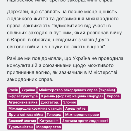
Держави, що ставлять на перше місце цінність
людського життя та дотримання міжнародного
права, закликають "відмовитися від участі в
спільних заходах із путіним, який розпочав війну
в Європі в обсягах, невідомих з часів Другої
світової війни, і чії руки по лікоть в крові".
Раніше ми повідомляли, що Україна не проводила
консультацій з союзниками щодо можливого
припинення вогню, як зазначили в Міністерстві
закордонних справ.
Росія
Україна
Міністерство закордонних справ (Україна)
Інфраструктура
Кремль (фортифікаційна споруда)
Європа
Агресивна війна
Диктатор.
Злочин
Міжнародна космічна станція
Арештуйте.
Друга світова війна
Геноцид
Міжнародне право
Воєнний злочин
Катування
Злочини проти людяності
Туркменістан
Мародерство