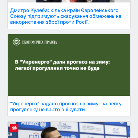
Дмитро Кулеба: кілька країн Європейського
Союзу підтримують скасування обмежень на
використання зброї проти Росії.
"Укренерго" надало прогноз на зиму: на легку
прогулянку не варто очікувати.