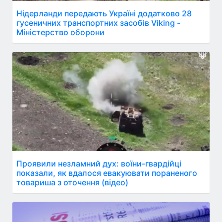
Нідерланди передають Україні додатково 28
гусеничних транспортних засобів Viking -
Міністерство оборони
Проявили незламний дух: воїни-гвардійці
показали, як вдалося евакуювати пораненого
товариша з оточення (відео)