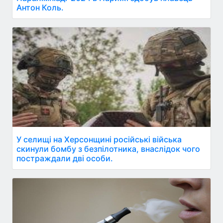
Антон Коль.
У селищі на Херсонщині російські війська
скинули бомбу з безпілотника, внаслідок чого
постраждали дві особи.