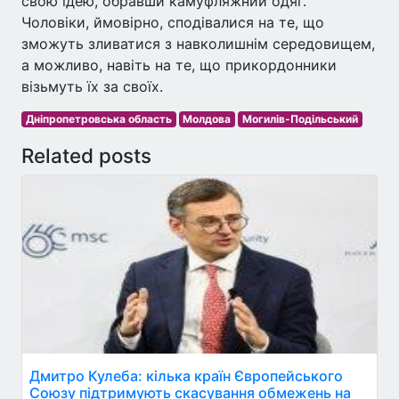
свою ідею, обравши камуфляжний одяг.
Чоловіки, ймовірно, сподівалися на те, що
зможуть зливатися з навколишнім середовищем,
а можливо, навіть на те, що прикордонники
візьмуть їх за своїх.
Дніпропетровська область
Молдова
Могилів-Подільський
Related posts
Дмитро Кулеба: кілька країн Європейського
Союзу підтримують скасування обмежень на