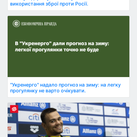
використання зброї проти Росії.
"Укренерго" надало прогноз на зиму: на легку
прогулянку не варто очікувати.