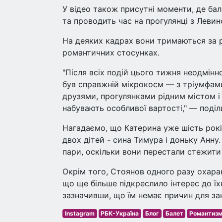
У відео також присутні моменти, де ба
та проводить час на прогулянці з Левин
На деяких кадрах вони тримаються за р
романтичних стосунках.
"Після всіх подій цього тижня неодмінн
був справжній мікрокосм — з тріумфами
друзями, прогулянками рідним містом і
набувають особливої вартості," — поді
Нагадаємо, що Катерина уже шість рок
двох дітей - сина Тимура і доньку Анн
пари, оскільки вони перестали стежити 
Окрім того, Стоянов одного разу охарак
що ще більше підкреслило інтерес до їх
зазначивши, що їм немає причин для за
Instagram
РБК-Україна
Блог
Балет
Романтиз