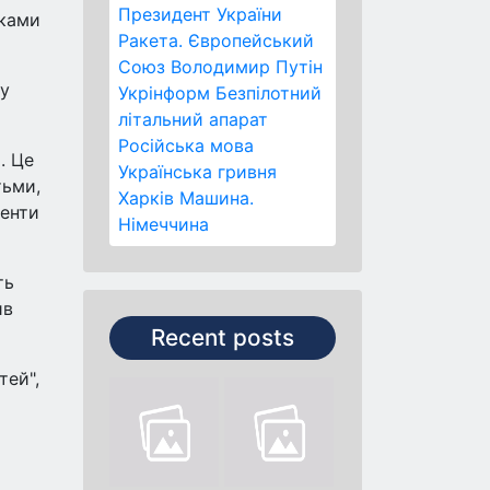
Президент України
мками
Ракета.
Європейський
Союз
Володимир Путін
 у
Укрінформ
Безпілотний
літальний апарат
Російська мова
. Це
Українська гривня
тьми,
Харків
Машина.
менти
Німеччина
ть
ив
Recent posts
тей",