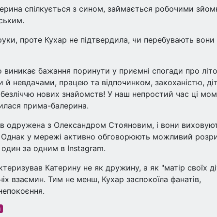
лерина спілкується з сином, займається робочими зйо
ським.
уки, проте Кухар не підтвердила, чи перебувають вони
о виникає бажання поринути у приємні спогади про літо
 й невдачами, працею та відпочинком, закоханістю, ді
 безліччю нових знайомств! У наш непростий час ці мо
лилася прима-балерина.
ів одружена з Олександром Стояновим, і вони виховую
у. Однак у мережі активно обговорюють можливий розр
один за одним в Instagram.
теризував Катерину не як дружину, а як "матір своїх ді
ніх взаємин. Тим не менш, Кухар заспокоїла фанатів,
непокоєння.
м