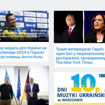
у медаль для України на
Трамп випереджає Гарріс 
лімпіаді-2024 в Парижі
один бал у національному
ув плавець Антон Коль.
дослідженні, проведеном
The New York Times.