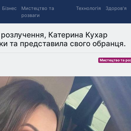
Бізнес
Мистецтво та
Технологія
Здоров'я
розваги
 розлучення, Катерина Кухар
нки та представила свого обранця.
Мистецтво та ро