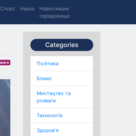
Спорт
Наука
Навколишнє
середовище
Categories
зваги
Політика
Бізнес
Мистецтво та
розваги
Технологія
Здоров'я