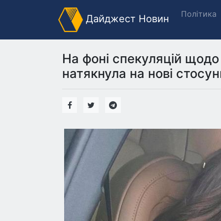
Політика
Дайджест Новин
На фоні спекуляцій щодо
натякнула на нові стосу