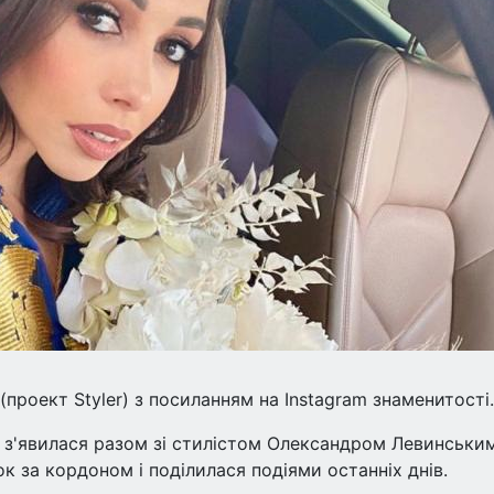
проект Styler) з посиланням на Instagram знаменитості.
де з'явилася разом зі стилістом Олександром Левинським
ок за кордоном і поділилася подіями останніх днів.