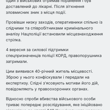
один з військових отримав поранення і був
доставлений до лікарні. Після зіткнення
зловмисник зник з місця події.
Провівши низку заходів, оперативники спільно із
слідчими та співробітниками кримінального
аналізу Нацполіції встановили місцезнаходження
стрілка.
4 вересня за силової підтримки
спецпризначенців поліції КОРД, правопорушника
затримали.
Цим виявився 40-річний житель місцевості.
Зброю у нього конфіскували і передали на
експертизу. Слідчі з'ясовують мотиви його дій,
повідомляють у правоохоронних органах.
Відносно спроби вбивства військового особи
триває попереднє розслідування, яке ініційовано