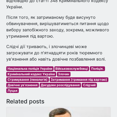
відповідно до статті 348 Кримінального кодексу
України.
Після того, як затриманому буде висунуто
обвинувачення, вирішуватиметься питання щодо
вибору запобіжного заходу, зокрема, можливого
утримання під вартою.
Слідчі дії тривають, і злочинцеві може
загрожувати до п'ятнадцяти років тюремного
ув'язнення або навіть довічне позбавлення волі.
Національна поліція України
Військовослужбовці
Поліція.
Кримінальний кодекс України
Злочин
Стримування (пенологія)
Затримання (тримання під вартою)
Довічне ув'язнення
Досудове розслідування
Слідчий
Луцьк
Related posts