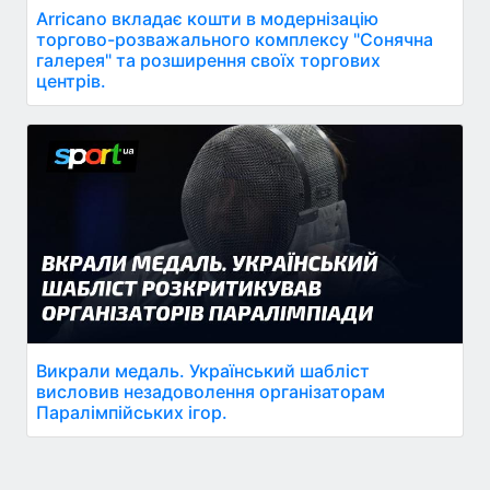
Arricano вкладає кошти в модернізацію
торгово-розважального комплексу "Сонячна
галерея" та розширення своїх торгових
центрів.
Викрали медаль. Український шабліст
висловив незадоволення організаторам
Паралімпійських ігор.