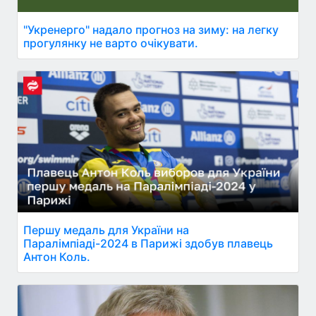
"Укренерго" надало прогноз на зиму: на легку
прогулянку не варто очікувати.
Першу медаль для України на
Паралімпіаді-2024 в Парижі здобув плавець
Антон Коль.