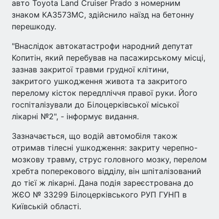
авто Toyota Land Cruiser Prado з номерним
знаком КА3573МС, здійснило наїзд на бетонну
перешкоду.
"Внаслідок автокатастрофи народний депутат
Копитін, який перебував на пасажирському місці,
зазнав закритої травми грудної клітини,
закритого ушкодження живота та закритого
перелому кісток передпліччя правої руки. Його
госпіталізували до Білоцерківської міської
лікарні №2", - інформує видання.
Зазначається, що водій автомобіля також
отримав тілесні ушкодження: закриту черепно-
мозкову травму, струс головного мозку, перелом
хребта поперекового відділу, він шпіталізований
до тієї ж лікарні. Дана подія зареєстрована до
ЖЄО № 33299 Білоцерківського РУП ГУНП в
Київській області.