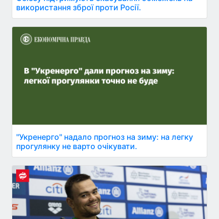
використання зброї проти Росії.
"Укренерго" надало прогноз на зиму: на легку
прогулянку не варто очікувати.