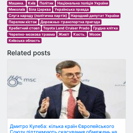
Машина.
Київ
Політик
Національна поліція України
Миколаїв
Біла Церква
Українська правда
Слуга народу (політична партія)
Народний депутат України
Перелом кісток
Дорожньо-транспортна пригода
Хребетний стовп
Toyota Land Cruiser Prado
Грудна клітка
Черепно-мозкова травма
Живіт
Кость.
Мозок
Київська область
Related posts
Дмитро Кулеба: кілька країн Європейського
Союзу підтримують скасування обмежень на