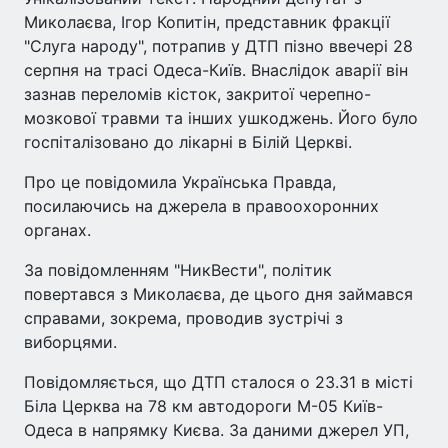
Миколаєва, Ігор Копитін, представник фракції
"Слуга народу", потрапив у ДТП пізно ввечері 28
серпня на трасі Одеса-Київ. Внаслідок аварії він
зазнав переломів кісток, закритої черепно-
мозкової травми та інших ушкоджень. Його було
госпіталізовано до лікарні в Білій Церкві.
Про це повідомила Українська Правда,
посилаючись на джерела в правоохоронних
органах.
За повідомленням "НикВести", політик
повертався з Миколаєва, де цього дня займався
справами, зокрема, проводив зустрічі з
виборцями.
Повідомляється, що ДТП сталося о 23.31 в місті
Біла Церква на 78 км автодороги М-05 Київ-
Одеса в напрямку Києва. За даними джерел УП,