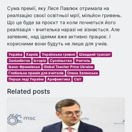
Сума премії, яку Леся Павлюк отримала на
реалізацію своєї освітньої мрії, мільйон гривень.
Що це буде за проєкт та коли почнеться його
реалізація - вчителька наразі не зізнається. Але
запевняє, над ідеями вже активно працює. І
корисними вони будуть не лише для учнів.
Україна
Харків
Українська гривня
Швидкий транзит
Залізобетон
Історія
Суспільство
Учитель
Івано-Франківськ
Global Teacher Prize Ukraine
Глобальна премія для вчителів
Олена Зеленська
Перша леді України
Арифметика
Світ
Related posts