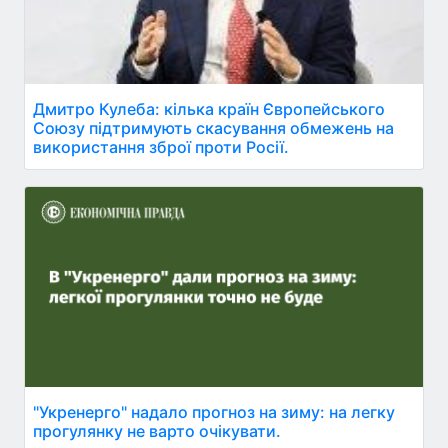
Дмитро Кулеба: кілька країн Європейського
Союзу підтримують скасування обмежень на
використання зброї проти Росії.
"Укренерго" надало прогноз на зиму: на легку
прогулянку не варто очікувати.