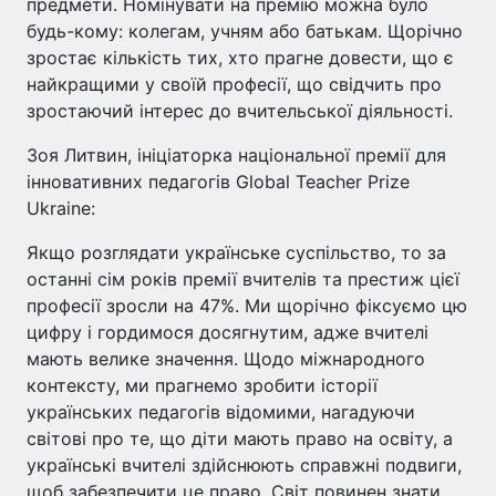
предмети. Номінувати на премію можна було
будь-кому: колегам, учням або батькам. Щорічно
зростає кількість тих, хто прагне довести, що є
найкращими у своїй професії, що свідчить про
зростаючий інтерес до вчительської діяльності.
Зоя Литвин, ініціаторка національної премії для
інновативних педагогів Global Teacher Prize
Ukraine:
Якщо розглядати українське суспільство, то за
останні сім років премії вчителів та престиж цієї
професії зросли на 47%. Ми щорічно фіксуємо цю
цифру і гордимося досягнутим, адже вчителі
мають велике значення. Щодо міжнародного
контексту, ми прагнемо зробити історії
українських педагогів відомими, нагадуючи
світові про те, що діти мають право на освіту, а
українські вчителі здійснюють справжні подвиги,
щоб забезпечити це право. Світ повинен знати