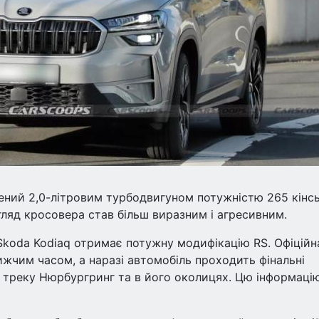
ений 2,0-літровим турбодвигуном потужністю 265 кінс
гляд кросовера став більш виразним і агресивним.
Skoda Kodiaq отримає потужну модифікацію RS. Офіційн
ижчим часом, а наразі автомобіль проходить фінальні
 треку Нюрбургринг та в його околицях. Цю інформаці