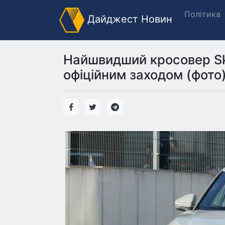
Політика
Дайджест Новин
Найшвидший кросовер Sk
офіційним заходом (фото