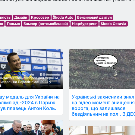
кість
Дизайн
Кросовер
Škoda Auto
Бензиновий двигун
мо
Гальмо
Бампер (автомобільний)
Нюрбургринг
Skoda Octavia
у медаль для України на
Українські захисники знял
лімпіаді-2024 в Парижі
на відео момент знищення
ув плавець Антон Коль.
ворога, що залишався
бездіяльним на полі. ВІДЕ