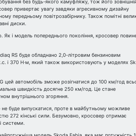
бування без будь-якого камуфляжу, тож його зовнішні
совер привертає увагу завдяки агресивному дизайну
ному передньому повітрозабірнику. Також помітні велик
авні диски.
о. Як і модель попереднього покоління, кросовер повин
diaq RS буде обладнано 2,0-літровим бензиновим
с. і 370 Н∙м, який також використовують у моделях S
G цей автомобіль зможе розігнатися до 100 км/год всь
мальна швидкість досягне 250 км/год. Це стане
ном внутрішнього згоряння.
е не буде випускатися, проте в майбутньому можливе
стю 272 кінські сили. Безумовно, кросовер отримає
і системи.
найпотужніша модель Skoda Fabia, яка має потужність 