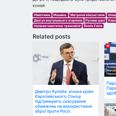
коней.
Німеччина
Машина.
Метричні кінські сили
Швид
Двигун внутрішнього згоряння
Рухоме шасі
Кер
Напівавтоматична трансмісія
Škoda Fabia
Related posts
Перш
Пара
Дмитро Кулеба: кілька країн
здоб
Європейського Союзу
підтримують скасування
обмежень на використання
зброї проти Росії.