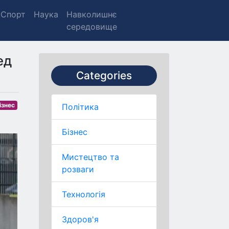
Спорт
Наука
Навколишнє
середовище
ед
Categories
ізнес
Політика
Бізнес
Мистецтво та
розваги
Технологія
Здоров'я