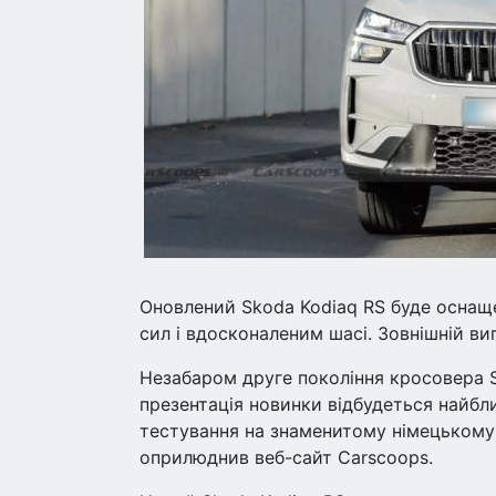
Оновлений Skoda Kodiaq RS буде оснащ
сил і вдосконаленим шасі. Зовнішній ви
Незабаром друге покоління кросовера 
презентація новинки відбудеться найбл
тестування на знаменитому німецькому
оприлюднив веб-сайт Carscoops.