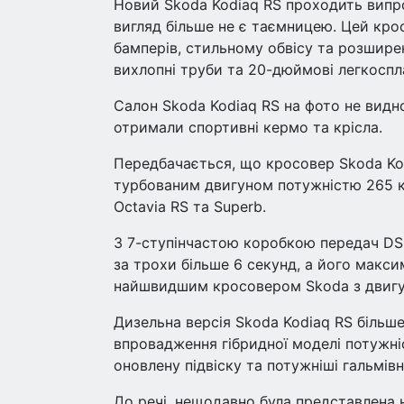
Новий Skoda Kodiaq RS проходить випро
вигляд більше не є таємницею. Цей кро
бамперів, стильному обвісу та розшире
вихлопні труби та 20-дюймові легкоспл
Салон Skoda Kodiaq RS на фото не видн
отримали спортивні кермо та крісла.
Передбачається, що кросовер Skoda Ko
турбованим двигуном потужністю 265 к.
Octavia RS та Superb.
З 7-ступінчастою коробкою передач DS
за трохи більше 6 секунд, а його макси
найшвидшим кросовером Skoda з двигу
Дизельна версія Skoda Kodiaq RS більш
впровадження гібридної моделі потужні
оновлену підвіску та потужніші гальмівн
До речі, нещодавно була представлена 