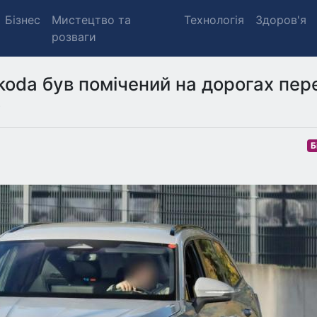
Бізнес
Мистецтво та
Технологія
Здоров'я
розваги
oda був помічений на дорогах пер
)
Б