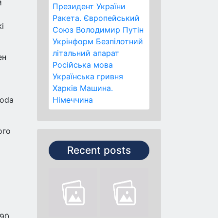
й
Президент України
Ракета.
Європейський
і
Союз
Володимир Путін
Укрінформ
Безпілотний
літальний апарат
ен
Російська мова
Українська гривня
Харків
Машина.
koda
Німеччина
ого
Recent posts
190