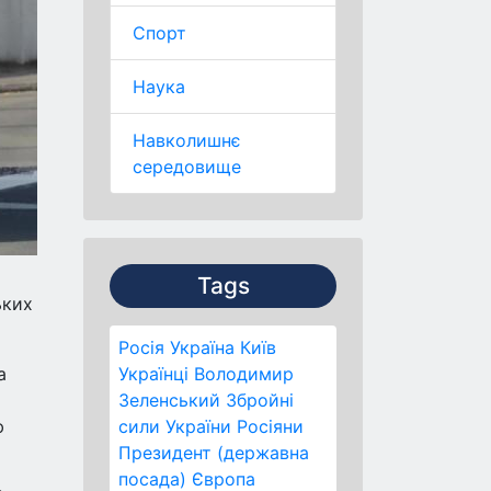
Спорт
Наука
Навколишнє
середовище
Tags
ьких
Росія
Україна
Київ
а
Українці
Володимир
Зеленський
Збройні
ю
сили України
Росіяни
Президент (державна
посада)
Європа