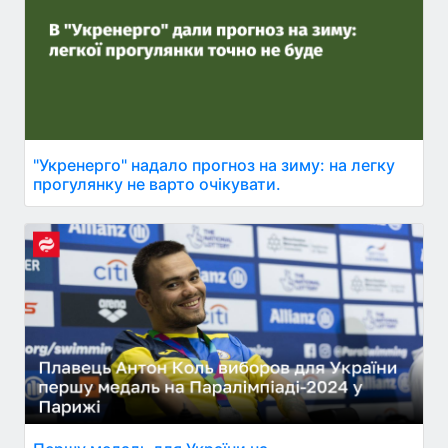
"Укренерго" надало прогноз на зиму: на легку
прогулянку не варто очікувати.