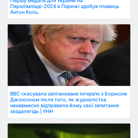
Першу медаль для України на
Паралімпіаді-2024 в Парижі здобув плавець
Антон Коль.
BBC скасувала заплановане інтерв'ю з Борисом
Джонсоном після того, як журналістка
ненавмисно відправила йому свої запитання
заздалегідь | УНН