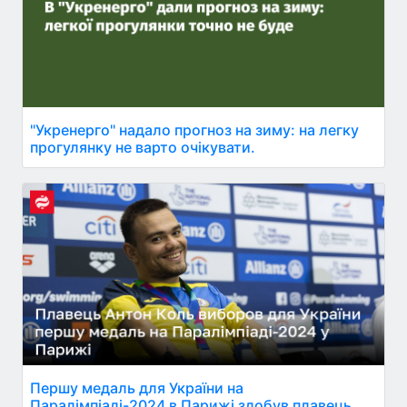
"Укренерго" надало прогноз на зиму: на легку
прогулянку не варто очікувати.
Першу медаль для України на
Паралімпіаді-2024 в Парижі здобув плавець