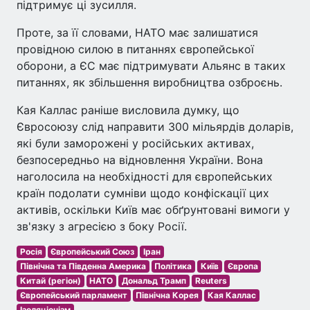
підтримує ці зусилля.
Проте, за її словами, НАТО має залишатися
провідною силою в питаннях європейської
оборони, а ЄС має підтримувати Альянс в таких
питаннях, як збільшення виробництва озброєнь.
Кая Каллас раніше висловила думку, що
Євросоюзу слід направити 300 мільярдів доларів,
які були заморожені у російських активах,
безпосередньо на відновлення України. Вона
наголосила на необхідності для європейських
країн подолати сумніви щодо конфіскації цих
активів, оскільки Київ має обґрунтовані вимоги у
зв'язку з агресією з боку Росії.
Росія
Європейський Союз
Іран
Північна та Південна Америка
Політика
Київ
Європа
Китай (регіон)
НАТО
Дональд Трамп
Reuters
Європейський парламент
Північна Корея
Кая Каллас
Ізоляціонізм