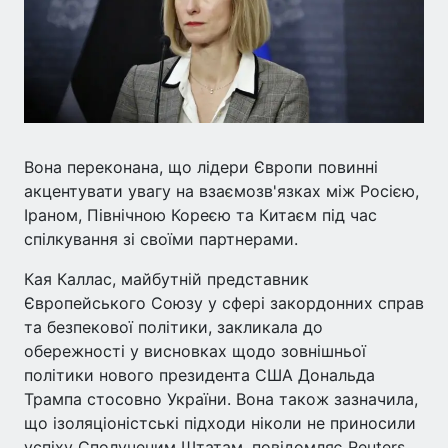
Вона переконана, що лідери Європи повинні
акцентувати увагу на взаємозв'язках між Росією,
Іраном, Північною Кореєю та Китаєм під час
спілкування зі своїми партнерами.
Кая Каллас, майбутній представник
Європейського Союзу у сфері закордонних справ
та безпекової політики, закликала до
обережності у висновках щодо зовнішньої
політики нового президента США Дональда
Трампа стосовно України. Вона також зазначила,
що ізоляціоністські підходи ніколи не приносили
успіху Сполученим Штатам, повідомляє Reuters.