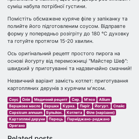
суміш набула потрібної густини.
Помістіть обсмажене куряче філе у запіканку та
полийте його підготовленим соусом. Відправте
форму у попередньо розігріту до 180 °C духовку
та готуйте протягом 15-20 хвилин.
Ось оригінальний рецепт простого пирога на
основі йогурту від переможниці "Майстер Шеф":
швидкий у приготуванні та надзвичайно смачний!
Незвичний варіант замість котлет: приготування
картопляних дерунів з курячим м'ясом.
Соус
Олія
Медичний рецепт
Сир.
М'ясо
Allium
Вершкове масло
Вершки
Курка.
Пиріг.
Йогурт.
Спайс
Capsicum annuum
Бульйон.
Котлета
Філе (нарізане)
Картопляні деруни
Перець
Парміджано-реджано
Орегано
Related posts