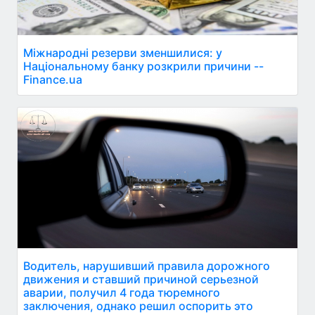
Міжнародні резерви зменшилися: у
Національному банку розкрили причини --
Finance.ua
Водитель, нарушивший правила дорожного
движения и ставший причиной серьезной
аварии, получил 4 года тюремного
заключения, однако решил оспорить это