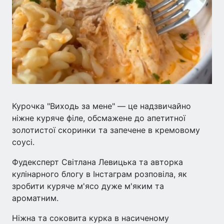
Курочка "Виходь за мене" — це надзвичайно
ніжне куряче філе, обсмажене до апетитної
золотистої скоринки та запечене в кремовому
соусі.
Фудексперт Світлана Левицька та авторка
кулінарного блогу в Інстаграм розповіла, як
зробити куряче м'ясо дуже м'яким та
ароматним.
Ніжна та соковита курка в насиченому