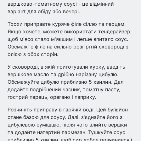
вершково-томатному соусі - це відмінний
варіант для обіду або вечері.
Трохи приправте куряче філе сіллю та перцем.
Якщо хочете, можете використати тендерайзер,
щоб м'ясо стало м'якшим і легше впитало соус.
Обсмажте філе на сильно розігрітій сковороді з
олією з обох сторін.
У сковороді, в якій приготували курку, введіть
вершкове масло та дрібно нарізану цибулю.
Обсмажуйте цибулю приблизно 5 хвилин. Далі
додайте подрібнений часник, томатну пасту,
гострий перець, орегано і паприку.
Розчиніть приправу в гарячій воді. Цей бульйон
стане базою для соусу. Далі, з'єднайте його з
цибулевою сумішшю, після чого влийте вершки
та додайте натертий пармезан. Тушкуйте соус
приблизно 5 хвилин, щоб сир добре розчинився і