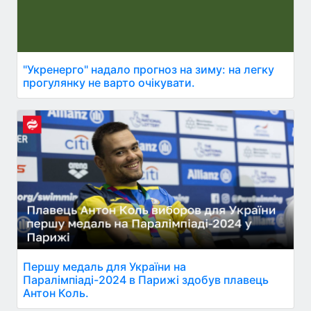
"Укренерго" надало прогноз на зиму: на легку
прогулянку не варто очікувати.
Першу медаль для України на
Паралімпіаді-2024 в Парижі здобув плавець
Антон Коль.