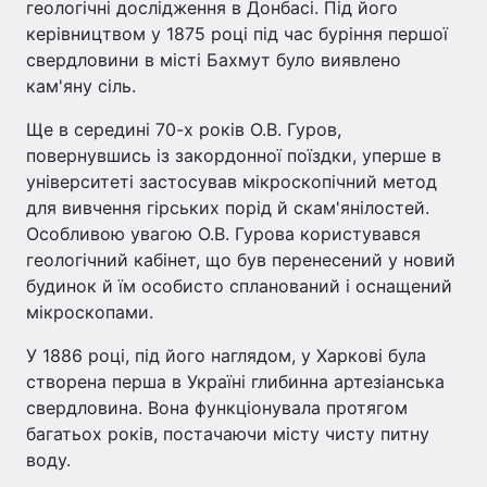
геологічні дослідження в Донбасі. Під його
керівництвом у 1875 році під час буріння першої
свердловини в місті Бахмут було виявлено
кам'яну сіль.
Ще в середині 70-х років О.В. Гуров,
повернувшись із закордонної поїздки, уперше в
університеті застосував мікроскопічний метод
для вивчення гірських порід й скам'янілостей.
Особливою увагою О.В. Гурова користувався
геологічний кабінет, що був перенесений у новий
будинок й їм особисто спланований і оснащений
мікроскопами.
У 1886 році, під його наглядом, у Харкові була
створена перша в Україні глибинна артезіанська
свердловина. Вона функціонувала протягом
багатьох років, постачаючи місту чисту питну
воду.