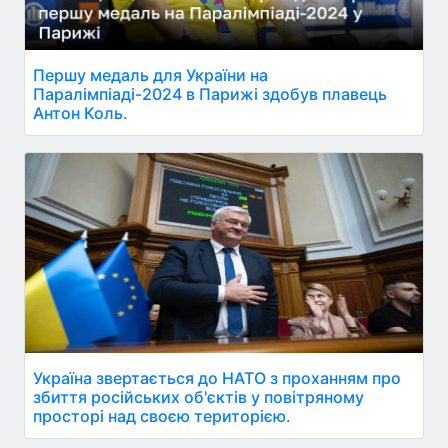
Першу медаль для України на
Паралімпіаді-2024 в Парижі здобув плавець
Антон Коль.
Україна звертається до НАТО з проханням про
збиття російських об'єктів у повітряному
просторі над своєю територією.