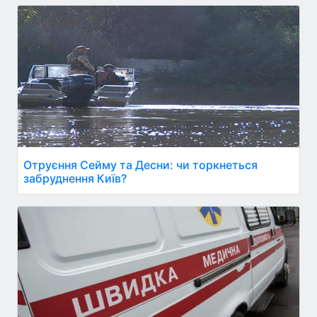
Отруєння Сейму та Десни: чи торкнеться
забруднення Київ?