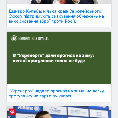
Дмитро Кулеба: кілька країн Європейського
Союзу підтримують скасування обмежень на
використання зброї проти Росії.
"Укренерго" надало прогноз на зиму: на легку
прогулянку не варто очікувати.