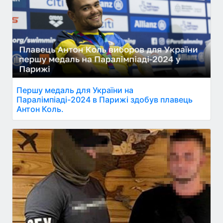
Першу медаль для України на
Паралімпіаді-2024 в Парижі здобув плавець
Антон Коль.