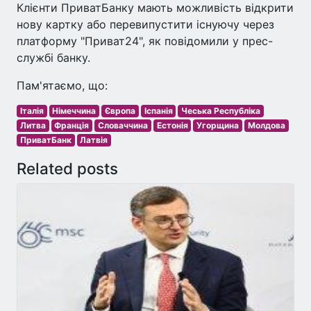
Клієнти ПриватБанку мають можливість відкрити
нову картку або перевипустити існуючу через
платформу "Приват24", як повідомили у прес-
службі банку.
Пам'ятаємо, що:
Італія
Німеччина
Європа
Іспанія
Чеська Республіка
Литва
Франція
Словаччина
Естонія
Угорщина
Молдова
ПриватБанк
Латвія
Related posts