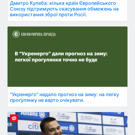
Дмитро Кулеба: кілька країн Європейського
Союзу підтримують скасування обмежень на
використання зброї проти Росії.
"Укренерго" надало прогноз на зиму: на легку
прогулянку не варто очікувати.