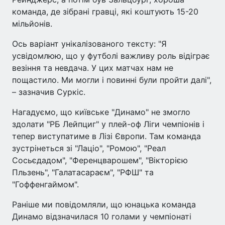
команда, де зібрані гравці, які коштують 15-20
мільйонів.
Ось варіант унікалізованого тексту: "Я
усвідомлюю, що у футболі важливу роль відіграє
везіння та невдача. У цих матчах нам не
пощастило. Ми могли і повинні були пройти далі",
– зазначив Суркіс.
Нагадуємо, що київське "Динамо" не змогло
здолати "РБ Лейпциг" у плей-оф Ліги чемпіонів і
тепер виступатиме в Лізі Європи. Там команда
зустрінеться зі "Лаціо", "Ромою", "Реал
Сосьєдадом", "Ференцварошем", "Вікторією
Пльзень", "Галатасараєм", "РФШ" та
"Гоффенгаймом".
Раніше ми повідомляли, що юнацька команда
Динамо відзначилася 10 голами у чемпіонаті