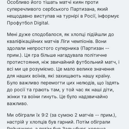
Особливо його тішать матчі киян проти
суперечливого сербського Партизана, який
нещодавно виступав на турнірі в Росії, інформує
Профутбол Digital.
Мені дуже сподобалося, як хлопці підійшли до
кваліфікаційних матчів Ліги чемпіонів. Вони
здолали непростого суперника (Партизан --
прим.). Ця гра більше нагадувала політичне
протистояння, ніж звичайний футбольний матч, і
всі ми це розуміємо. Це мало велике значення
для наших воїнів, які захищають нашу країну.
Було важливо перемогти цих нелюдів, що їздять
до росії та грають там, у той час як наші діти,
жінки та воїни гинуть. Це було надзвичайно
важливо.
Ми обіграли їх 9:2 (за сумою 2 матчів -- прим.),
настрій у хлопців був гарний. Потім обіграли
Рейнджерс, а потім був Зальцбург, хороша