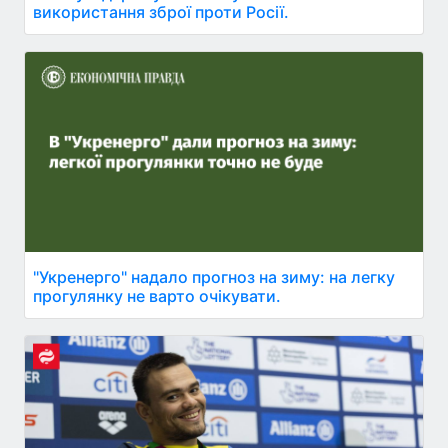
використання зброї проти Росії.
"Укренерго" надало прогноз на зиму: на легку
прогулянку не варто очікувати.