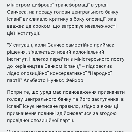
міністром цифрової трансформації в уряді
Санчеса, на посаду голови центрального банку
Іспанії викликало критику з боку опозиції, яка
вважає це кроком, що загрожує незалежності
цієї інституції.
"У ситуації, коли Санчес самостійно приймає
рішення, з'являється новий колоніальний
інститут. Нелегко перейти з міністерського посту
до керівництва Банком Іспанії," – підкреслив
лідер опозиційної консервативної "Народної
партії" Альберто Нуньєс Фейхоо.
Попри те, що уряд має повноваження призначати
голову центрального банку та його заступника, в
Іспанії існує неписане правило, згідно з яким ці
призначення повинні здійснюватися за згодою
провідної опозиційної партії.
У минулому уряд призначав голову центрального