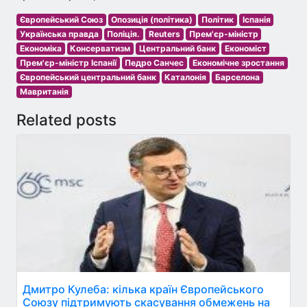
Європейський Союз
Опозиція (політика)
Політик
Іспанія
Українська правда
Поліція.
Reuters
Прем'єр-міністр
Економіка
Консерватизм
Центральний банк
Економіст
Прем'єр-міністр Іспанії
Педро Санчес
Економічне зростання
Європейський центральний банк
Каталонія
Барселона
Мавританія
Related posts
Дмитро Кулеба: кілька країн Європейського
Союзу підтримують скасування обмежень на