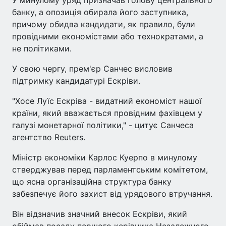
банку, а опозиція обирала його заступника,
причому обидва кандидати, як правило, були
провідними економістами або технократами, а
не політиками.
У свою чергу, прем'єр Санчес висловив
підтримку кандидатурі Ескріви.
"Хосе Луїс Ескріва - видатний економіст нашої
країни, який вважається провідним фахівцем у
галузі монетарної політики," - цитує Санчеса
агентство Reuters.
Міністр економіки Карлос Куерпо в минулому
стверджував перед парламентським комітетом,
що ясна організаційна структура банку
забезпечує його захист від урядового втручання.
Він відзначив значний внесок Ескріви, який
обіймав посаду першого керівника Незалежного