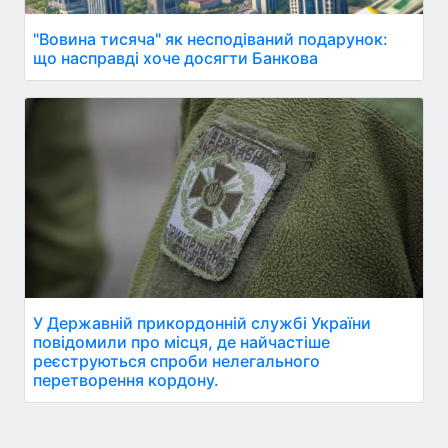
"Вовина тисяча" як несподіваний подарунок:
що насправді хоче досягти Банкова
У Державній прикордонній службі України
повідомили про місця, де найчастіше
реєструються спроби нелегального
перетворення кордону.