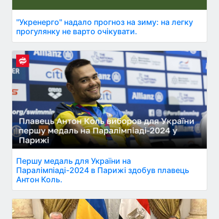
"Укренерго" надало прогноз на зиму: на легку
прогулянку не варто очікувати.
Першу медаль для України на
Паралімпіаді-2024 в Парижі здобув плавець
Антон Коль.