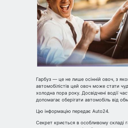
Гарбуз — це не лише осінній овоч, з як
автомобілістів цей овоч може стати чу
холодна пора року. Досвідчені водії ч
допомагає оберігати автомобіль від об
Цю інформацію передає Auto24.
Секрет криється в особливому складі г