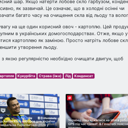
исний шар. Якщо натерти лобове скло гарбузом, конден
ивно, як зазвичай. Це означає, що в холодні осінні чи
ачати багато часу на очищення скла від льоду та волог
увагу на ще один корисний овоч - картоплю. Цей проду
тупним в українських домогосподарствах. Отже, якщо у
тися картоплею як заміною. Просто натріть лобове ск
меншити утворення льоду.
, з якою регулярністю необхідно очищати двигун, щоб
артопля
Кукурбіта
Страва (їжа)
Лід
Конденсат