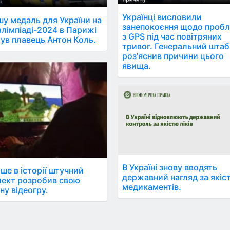
Українці висловили
у медаль для України на
занепокоєння щодо проб
лімпіаді-2024 в Парижі
з GPS під час повітряних
ув плавець Антон Коль.
тривог. Генеральний штаб
роз'яснив причини цього
явища.
В Україні знову вводять
ше в історії штучний
державний нагляд за якіс
лект розробив свою
медикаментів.
ну відеогру.