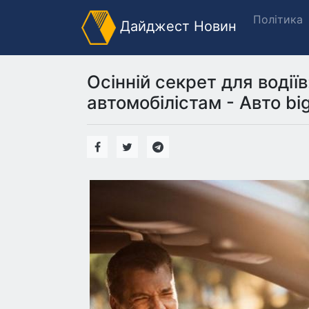
Політика
Дайджест Новин
Осінній секрет для водіїв
автомобілістам - Авто bi