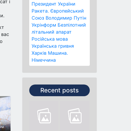
сат і
Президент України
Ракета.
Європейський
и.
Союз
Володимир Путін
Укрінформ
Безпілотний
кт
літальний апарат
 вас
Російська мова
ло
Українська гривня
Харків
Машина.
Німеччина
Recent posts