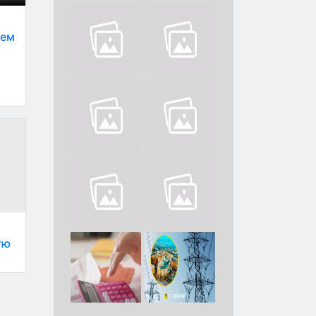
лем
тю