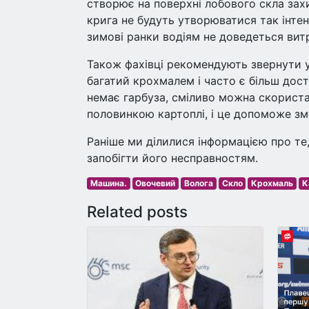
створює на поверхні лобового скла зах
крига не будуть утворюватися так інтенс
зимові ранки водіям не доведеться витр
Також фахівці рекомендують звернути 
багатий крохмалем і часто є більш дос
немає гарбуза, сміливо можна скориста
половинкою картоплі, і це допоможе з
Раніше ми ділилися інформацією про те
запобігти його несправностям.
Машина.
Овочевий
Волога
Скло
Крохмаль
К
Related posts