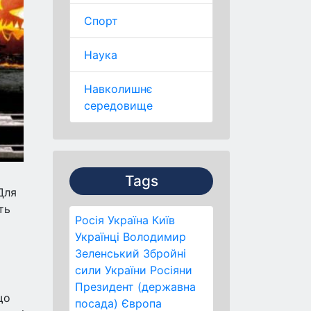
Спорт
Наука
Навколишнє
середовище
Tags
Для
ть
Росія
Україна
Київ
Українці
Володимир
Зеленський
Збройні
сили України
Росіяни
Президент (державна
що
посада)
Європа