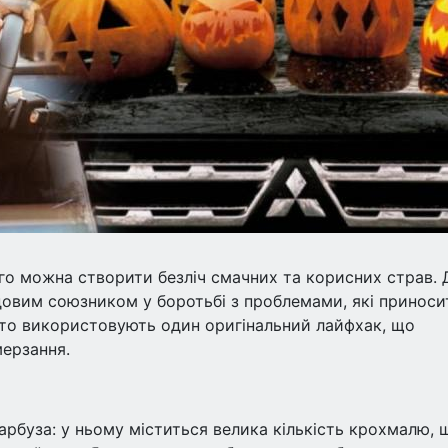
ого можна створити безліч смачних та корисних страв. 
довим союзником у боротьбі з проблемами, які приноси
асто використовують один оригінальний лайфхак, що
мерзання.
арбуза: у ньому міститься велика кількість крохмалю, 