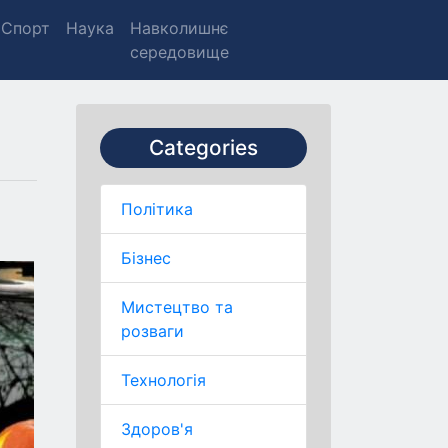
Спорт
Наука
Навколишнє
середовище
Categories
Політика
Бізнес
Мистецтво та
розваги
Технологія
Здоров'я