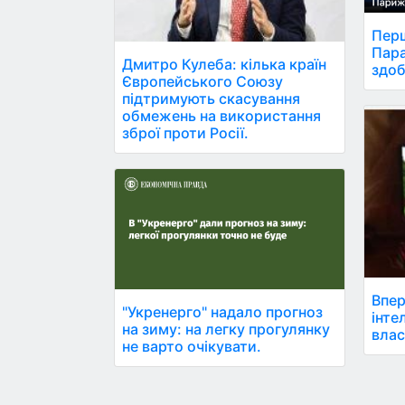
Перш
Пара
Дмитро Кулеба: кілька країн
здоб
Європейського Союзу
підтримують скасування
обмежень на використання
зброї проти Росії.
Впер
"Укренерго" надало прогноз
інте
на зиму: на легку прогулянку
влас
не варто очікувати.