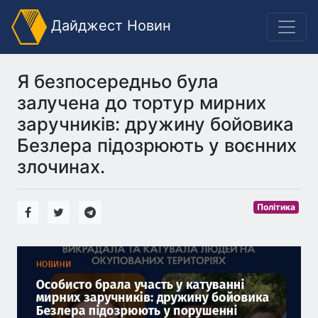
Дайджест Новин
Я безпосередньо була
залучена до тортур мирних
заручників: дружину бойовика
Безлера підозрюють у воєнних
злочинах.
Політика