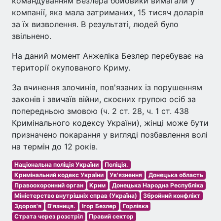
командуванням Безлера бойовики вимагали у
компанії, яка мала затриманих, 15 тисяч доларів
за їх визволення. В результаті, людей було
звільнено.
На даний момент Анжеліка Безлер перебуває на
території окупованого Криму.
За вчинення злочинів, пов'язаних із порушенням
законів і звичаїв війни, скоєних групою осіб за
попередньою змовою (ч. 2 ст. 28, ч. 1 ст. 438
Кримінального кодексу України), жінці може бути
призначено покарання у вигляді позбавлення волі
на термін до 12 років.
Національна поліція України
Поліція.
Кримінальний кодекс України
Ув'язнення
Донецька область
Правоохоронний орган
Крим
Донецька Народна Республіка
Міністерство внутрішніх справ (Україна)
Збройний конфлікт
Здоров'я
В'язниця.
Ігор Безлер
Горлівка
Страта через розстріл
Правий сектор