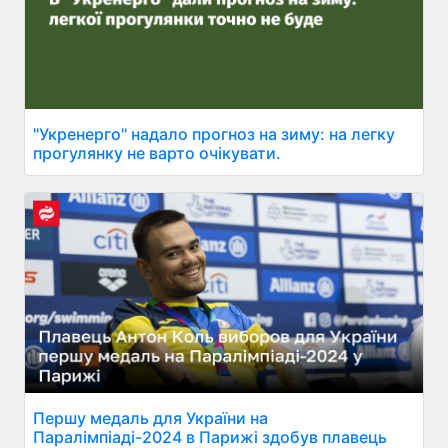
"Укренерго" надало прогноз на зиму: на легку
прогулянку не варто очікувати.
Першу медаль для України на
Паралімпіаді-2024 в Парижі здобув плавець