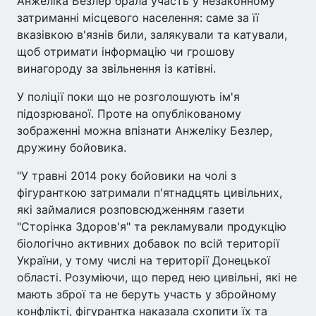
Анжеліка Безлер брала участь у незаконному
затриманні місцевого населення: саме за її
вказівкою в'язнів били, залякували та катували,
щоб отримати інформацію чи грошову
винагороду за звільнення із катівні.
У поліції поки що не розголошують ім'я
підозрюваної. Проте на опублікованому
зображенні можна впізнати Анжеліку Безлер,
дружину бойовика.
"У травні 2014 року бойовики на чолі з
фігуранткою затримали п'ятнадцять цивільних,
які займалися розповсюдженням газети
"Сторінка Здоров'я" та рекламували продукцію
біологічно активних добавок по всій території
України, у тому числі на території Донецької
області. Розуміючи, що перед нею цивільні, які не
мають зброї та не беруть участь у збройному
конфлікті, фігурантка наказала схопити їх та