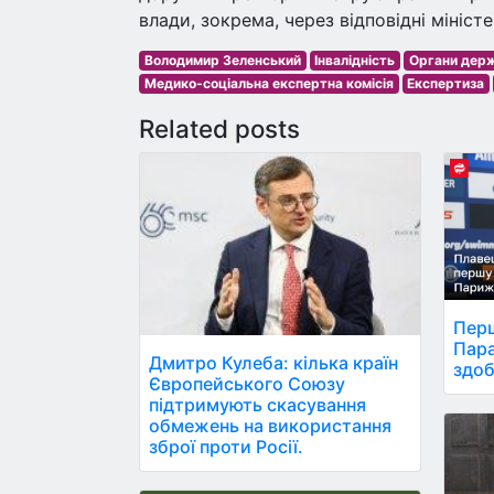
влади, зокрема, через відповідні мініст
Володимир Зеленський
Інвалідність
Органи держ
Медико-соціальна експертна комісія
Експертиза
Related posts
Перш
Пара
Дмитро Кулеба: кілька країн
здоб
Європейського Союзу
підтримують скасування
обмежень на використання
зброї проти Росії.