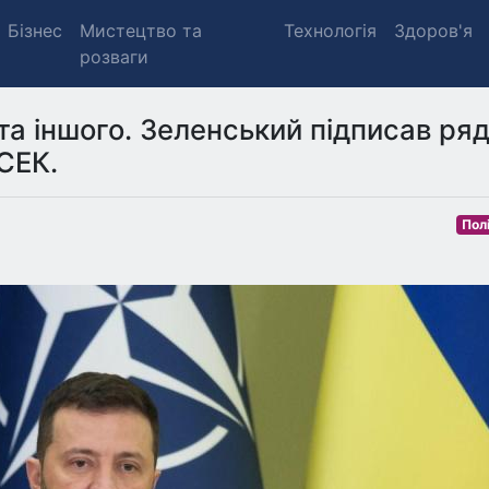
Бізнес
Мистецтво та
Технологія
Здоров'я
розваги
та іншого. Зеленський підписав ря
СЕК.
Пол