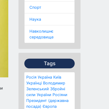
Спорт
Наука
Навколишнє
середовище
Tags
Росія
Україна
Київ
Українці
Володимир
ни
Зеленський
Збройні
сили України
Росіяни
Президент (державна
посада)
Європа