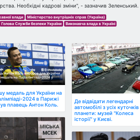
ерства. Необхідні кадрові зміни", - зазначив Зеленський.
авної влади
Міністерство внутрішніх справ (Україна)
Голова Служби безпеки України
Виконавча влада в Україні
у медаль для України на
лімпіаді-2024 в Парижі
Де відвідати легендарні
ув плавець Антон Коль.
автомобілі з усіх куточків
планети: музей "Колеса
історії" у Києві.