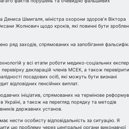
багато фактів порушень та очевидно фальшивих
ра Дениса Шмигаля, міністра охорони здоровʼя Віктора
Оксани Жолнович щодо кроків, які повинні бути зроблен
ено ряд заходів, спрямованих на запобігання фальсифік
хнологій у всі етапи роботи медико-соціальних експе
и перевірку декларацій членів МСЕК, а також перевірити
алідності посадових осіб, які можуть бути визнані
дит відповідних пенсійних виплат.
одавчих ініціатив, спрямованих на термінове реформу
 Україні, а також на перегляд порядку та методів
івників державних установ.
має нести особисту відповідальність за ситуацію. Я
шити цю проблему через центральні органи виконавчої