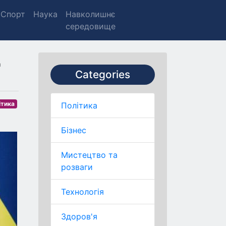
Спорт
Наука
Навколишнє
середовище
д
Categories
ітика
Політика
Бізнес
Мистецтво та
розваги
Технологія
Здоров'я