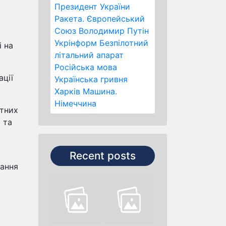
Президент України
Ракета.
Європейський
Союз
Володимир Путін
Укрінформ
Безпілотний
і на
літальний апарат
Російська мова
ації
Українська гривня
Харків
Машина.
Німеччина
ртних
 та
Recent posts
вання