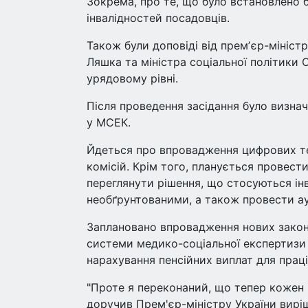
Зокрема, про те, що було встановлено 
інвалідностей посадовців.
Також були доповіді від премʼєр-мініст
Ляшка та міністра соціальної політики 
урядовому рівні.
Після проведення засідання було визнач
у МСЕК.
Йдеться про впровадження цифрових те
комісій. Крім того, планується провест
переглянути рішення, що стосуються інв
необґрунтованими, а також провести ау
Заплановано впровадження нових закон
системи медико-соціальної експертизи в
нарахування пенсійних виплат для прац
"Проте я переконаний, що тепер кожен 
доручив Прем'єр-міністру України вирі