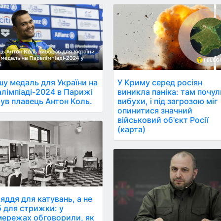
у медаль для України на
У Криму серед росіян
лімпіаді-2024 в Парижі
виникла паніка: там почул
ув плавець Антон Коль.
вибухи, і під загрозою міг
опинитися значний
військовий об'єкт Росії
(карта)
яддя для катувань, а не
б для стрижки: у
ережах обговорили, як