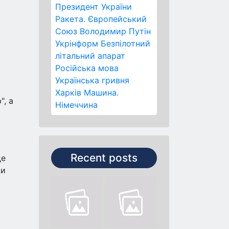
Президент України
Ракета.
Європейський
Союз
Володимир Путін
Укрінформ
Безпілотний
літальний апарат
Російська мова
Українська гривня
Харків
Машина.
", а
Німеччина
Recent posts
де
ти