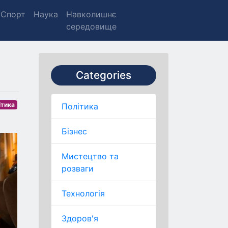
Спорт
Наука
Навколишнє
середовище
Categories
ітика
Політика
Бізнес
Мистецтво та
розваги
Технологія
Здоров'я