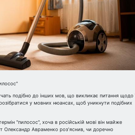
илосос"
вучать подібно до інших мов, що викликає питання щодо 
розібратися у мовних нюансах, щоб уникнути подібних
ермін "пилосос", хоча в російській мові він майже
рт Олександр Авраменко роз'яснив, чи доречно