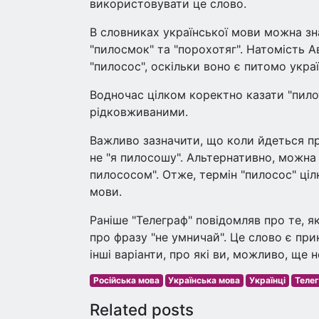
використовувати це слово.
В словниках української мови можна зна
"пилосмок" та "порохотяг". Натомість
"пилосос", оскільки воно є питомо укра
Водночас цілком коректно казати "пило
рідковживаними.
Важливо зазначити, що коли йдеться пр
не "я пилосошу". Альтернативно, можн
пилососом". Отже, термін "пилосос" ціл
мови.
Раніше "Телеграф" повідомляв про те, 
про фразу "не умничай". Це слово є п
інші варіанти, про які ви, можливо, ще н
Російська мова
Українська мова
Українці
Теле
Related posts