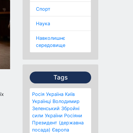
Спорт
Наука
Навколишнє
середовище
Tags
їх
Росія
Україна
Київ
Українці
Володимир
Зеленський
Збройні
сили України
Росіяни
Президент (державна
посада)
Європа