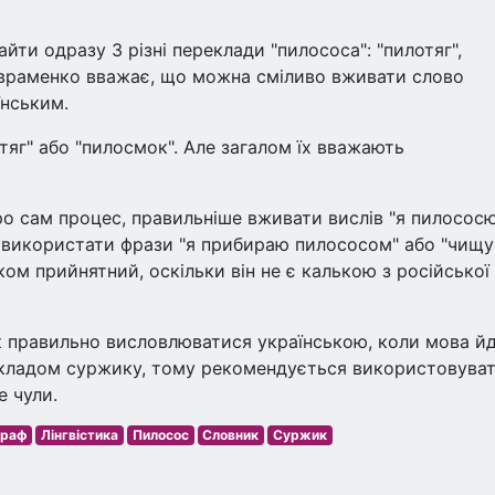
йти одразу 3 різні переклади "пилососа": "пилотяг",
 Авраменко вважає, що можна сміливо вживати слово
їнським.
тяг" або "пилосмок". Але загалом їх вважають
о сам процес, правильніше вживати вислів "я пилососю
а використати фрази "я прибираю пилососом" або "чищу
ком прийнятний, оскільки він не є калькою з російської
як правильно висловлюватися українською, коли мова й
рикладом суржику, тому рекомендується використовува
е чули.
граф
Лінгвістика
Пилосос
Словник
Суржик