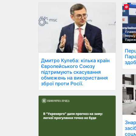
Перш
Пара
Дмитро Кулеба: кілька країн
здоб
Європейського Союзу
підтримують скасування
обмежень на використання
зброї проти Росії.
Знар
засі
соцм