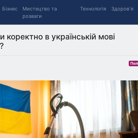
Бізнес
Мистецтво та
Технологія
Здоров'я
розваги
и коректно в українській мові
?
Пол