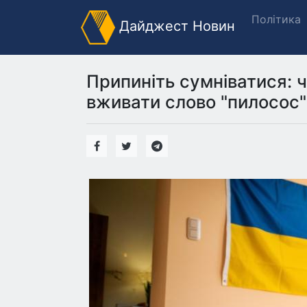
Політика
Дайджест Новин
Припиніть сумніватися: ч
вживати слово "пилосос"