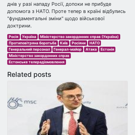
днів у разі нападу Росії, допоки не прибуде
допомога з НАТО. Проте тепер в країні відбулись
"фундаментальні зміни" щодо військової
доктрини.
Росія
Україна
Міністерство закордонних справ (Україна)
Протиповітряна боротьба
Київ
Росіяни
НАТО
Генеральний персонал
Генерал-майор
Атака
Естонія
Міністерство закордонних справ
Естонське телерадіомовлення
Related posts