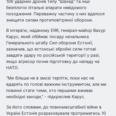
106 ударних дронів типу "Шахед" та інші
безпілотні літальні апарати невідомого
походження. Переважну частину з них вдалося
знищити силам протиповітряної оборони.
В інтерв'ю, наданому ERR, генерал-майор Вахур
Карус, який обіймає посаду начальника
Генерального штабу Сил оборони Естонії,
зазначив, що естонські збройні сили готові
завдати удару по російській території у разі,
якщо агресор почне підготовку до нападу на
НАТО.
"Ми більше не в змозі терпіти, поки нас не
вдарять по голові важким інструментом, але ми
повинні стати тими, хто першими вживає
необхідні заходи," - підкреслив Карус.
За його словами, до повномасштабної війни в
Україні Естонія розраховувала протриматись 10