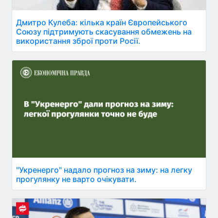
Дмитро Кулеба: кілька країн Європейського
Союзу підтримують скасування обмежень на
використання зброї проти Росії.
"Укренерго" надало прогноз на зиму: на легку
прогулянку не варто очікувати.