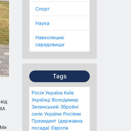
Спорт
Наука
Навколишнє
середовище
Tags
Росія
Україна
Київ
Українці
Володимир
від
Зеленський
Збройні
ВІА
сили України
Росіяни
Президент (державна
 Ми
посада)
Європа