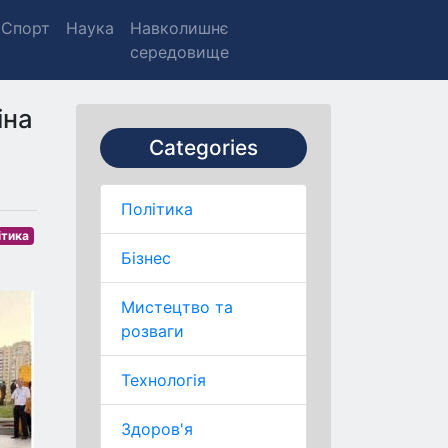
Спорт
Наука
Навколишнє
середовище
іна
Categories
Політика
ітика
Бізнес
Мистецтво та
розваги
Технологія
Здоров'я