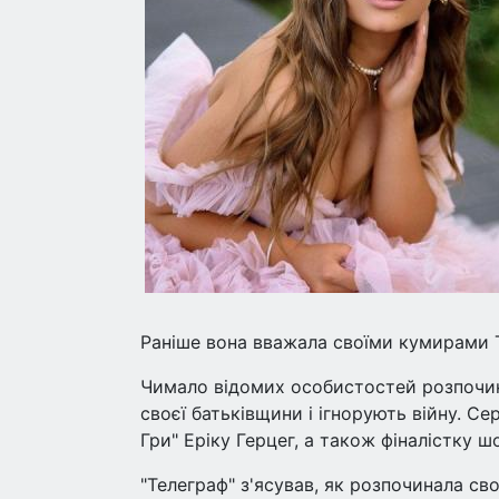
Раніше вона вважала своїми кумирами Т
Чимало відомих особистостей розпочина
своєї батьківщини і ігнорують війну. С
Гри" Еріку Герцег, а також фіналістку ш
"Телеграф" з'ясував, як розпочинала сво