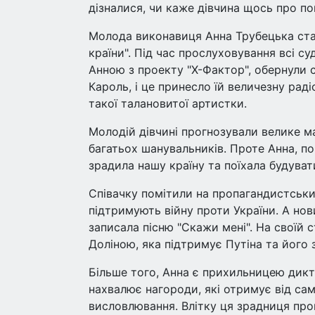
дізналися, чи каже дівчина щось про п
Молода виконавиця Анна Трубецька стал
країни". Під час прослуховування всі с
Анною з проекту "Х-Фактор", обернули с
Кароль, і це принесло їй величезну рад
такої талановитої артистки.
Молодій дівчині прогнозували велике м
багатьох шанувальників. Проте Анна, п
зрадила нашу країну та поїхала будувати
Співачку помітили на пропагандистських
підтримують війну проти України. А нов
записала пісню "Скажи мені". На своїй с
Доліною, яка підтримує Путіна та його
Більше того, Анна є прихильницею дикт
нахвалює нагороди, які отримує від сам
висловлювання. Влітку ця зрадниця про