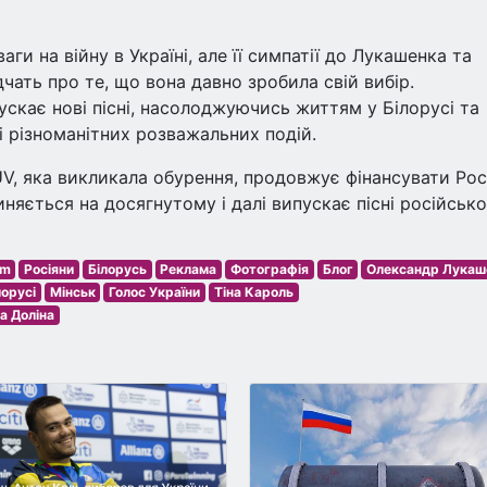
ги на війну в Україні, але її симпатії до Лукашенка та
чать про те, що вона давно зробила свій вибір.
ускає нові пісні, насолоджуючись життям у Білорусі та
 і різноманітних розважальних подій.
V, яка викликала обурення, продовжує фінансувати Рос
упиняється на досягнутому і далі випускає пісні російськ
am
Росіяни
Білорусь
Реклама
Фотографія
Блог
Олександр Лукаш
орусі
Мінськ
Голос України
Тіна Кароль
а Доліна