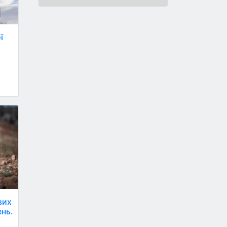
ї
вих
ень.