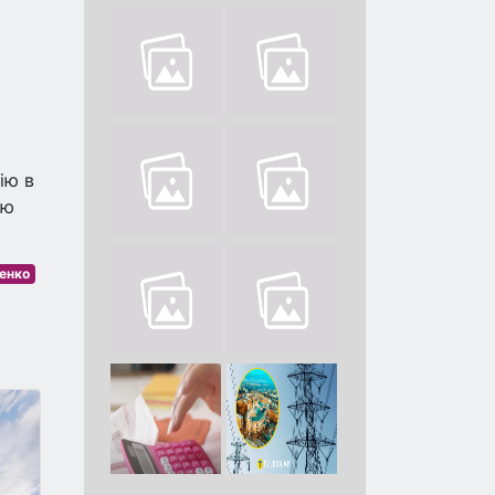
ію в
ою
енко