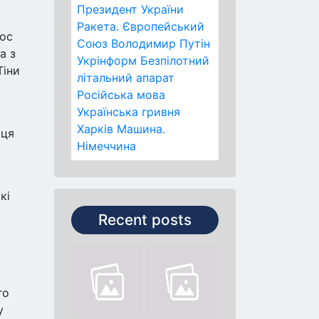
Президент України
Ракета.
Європейський
лос
Союз
Володимир Путін
а з
Укрінформ
Безпілотний
Тіни
літальний апарат
Російська мова
Українська гривня
Харків
Машина.
рця
Німеччина
кі
Recent posts
го
у