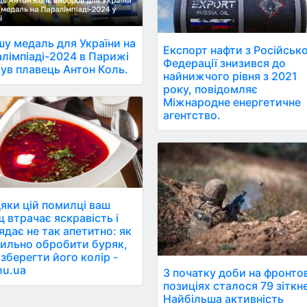
у медаль для України на
Експорт нафти з Російсько
лімпіаді-2024 в Парижі
Федерації знизився до
ув плавець Антон Коль.
найнижчого рівня з 2021
року, повідомляє
Міжнародне енергетичне
агентство.
яки цій помилці ваш
 втрачає яскравість і
ядає не так апетитно: як
ильно обробити буряк,
зберегти його колір -
hu.ua
З початку доби на фронто
позиціях сталося 79 зіткн
Найбільша активність