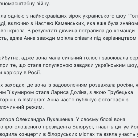
овномасштабну війну.
а однією з найяскравіших зірок українського шоу "Го
удді, включно з Настею Каменських, яка вже була знайом
вої крісла. В результаті дівчина потрапила до команди 
ість, адже Анна завжди мріяла співати під керівництвом
айбутнє, адже вона мала сильний голос і завоювала се
опри те, що стала популярною завдяки українським шоу,
 кар'єру в Росії.
 заходах, де вона із задоволенням розважала росіян, я
им її кумиром стала Лариса Доліна, з якою Трубецька
торінці в Instagram Анна часто публікує фотографії з
 злочинний режим.
атора Олександра Лукашенка. У своєму блозі вона
опроголошеного президента Білорусі, і навіть цитує йо
водила концерти в білоруських містах та взяла участь 