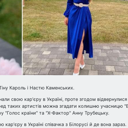
іну Кароль і Настю Каменських.
ли свою кар'єру в Україні, проте згодом відвернулися 
еред таких артистів можна згадати колишню учасницю "
оу "Голос країни" та "Х-Фактор" Анну Трубецьку.
ю кар'єру в Україні співачка з Білорусі й де вона зараз.