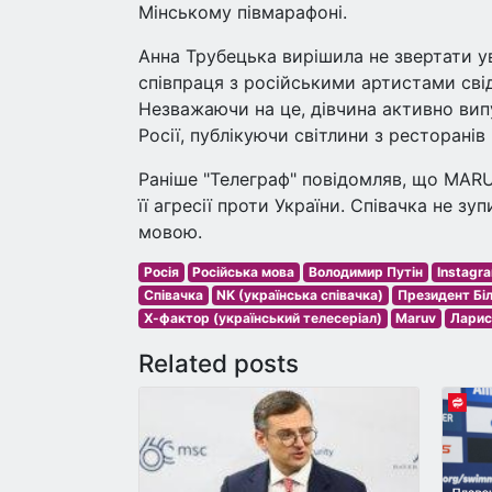
Мінському півмарафоні.
Анна Трубецька вирішила не звертати ува
співпраця з російськими артистами свід
Незважаючи на це, дівчина активно вип
Росії, публікуючи світлини з ресторанів
Раніше "Телеграф" повідомляв, що MARU
її агресії проти України. Співачка не з
мовою.
Росія
Російська мова
Володимир Путін
Instagr
Співачка
NK (українська співачка)
Президент Біл
Х-фактор (український телесеріал)
Maruv
Ларис
Related posts