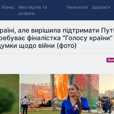
Бізнес
Мистецтво та
Технологія
Здоров'я
розваги
раїні, але вирішила підтримати Пут
ребуває фіналістка "Голосу країни"
 думки щодо війни (фото)
Пол