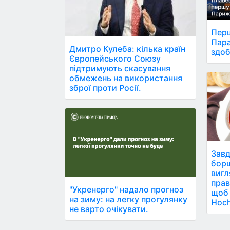
Перш
Пара
Дмитро Кулеба: кілька країн
здоб
Європейського Союзу
підтримують скасування
обмежень на використання
зброї проти Росії.
Завд
борщ
вигл
прав
"Укренерго" надало прогноз
щоб 
на зиму: на легку прогулянку
Hoc
не варто очікувати.