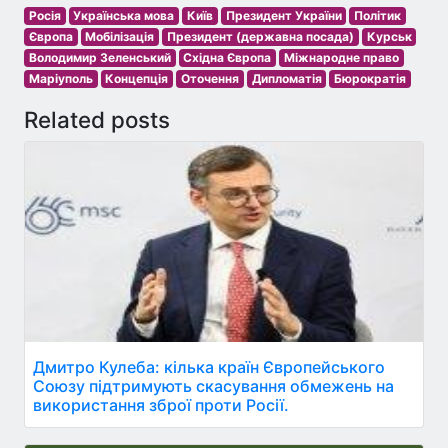
Росія
Українська мова
Київ
Президент України
Політик
Європа
Мобілізація
Президент (державна посада)
Курськ
Володимир Зеленський
Східна Європа
Міжнародне право
Маріуполь
Концепція
Оточення
Дипломатія
Бюрократія
Related posts
Дмитро Кулеба: кілька країн Європейського
Союзу підтримують скасування обмежень на
використання зброї проти Росії.