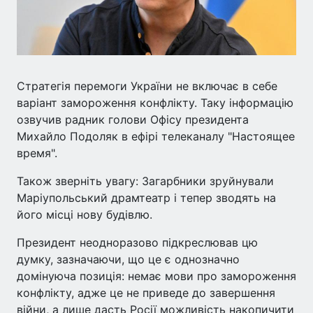
Стратегія перемоги України не включає в себе
варіант замороження конфлікту. Таку інформацію
озвучив радник голови Офісу президента
Михайло Подоляк в ефірі телеканалу "Настоящее
время".
Також зверніть увагу: Загарбники зруйнували
Маріупольський драмтеатр і тепер зводять на
його місці нову будівлю.
Президент неодноразово підкреслював цю
думку, зазначаючи, що це є однозначно
домінуюча позиція: немає мови про замороження
конфлікту, адже це не приведе до завершення
війни, а лише дасть Росії можливість накопичити