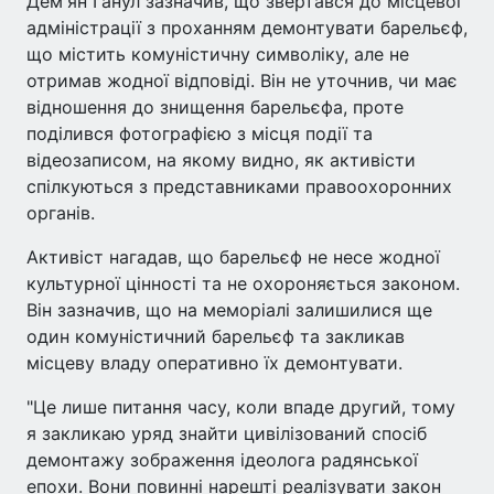
Дем'ян Ганул зазначив, що звертався до місцевої
адміністрації з проханням демонтувати барельєф,
що містить комуністичну символіку, але не
отримав жодної відповіді. Він не уточнив, чи має
відношення до знищення барельєфа, проте
поділився фотографією з місця події та
відеозаписом, на якому видно, як активісти
спілкуються з представниками правоохоронних
органів.
Активіст нагадав, що барельєф не несе жодної
культурної цінності та не охороняється законом.
Він зазначив, що на меморіалі залишилися ще
один комуністичний барельєф та закликав
місцеву владу оперативно їх демонтувати.
"Це лише питання часу, коли впаде другий, тому
я закликаю уряд знайти цивілізований спосіб
демонтажу зображення ідеолога радянської
епохи. Вони повинні нарешті реалізувати закон