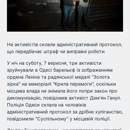
На активістів склали адміністративний протокол,
що передбачає штраф чи виправні роботи
У ніч на суботу, 7 вересня, три активісти
зруйнували в Одесі барельєф із зображенням
ордена Леніна та радянської медалі "Золота
зірка" на меморіалі "Крила перемоги", оскільки
місцева влада не знімала його попри закон про
декомунізацію, повідомив активіст Дем'ян Ганул.
Поліція Одеси склала на чоловіків
адміністративний протокол за дрібне хуліганство,
повідомили "Суспільному" у місцевій поліції.