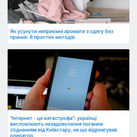
Як усунути неприємні аромати з одягу без
прання: 8 простих методів
"Інтернет - це катастрофа": українці
висловлюють незадоволення поганим
з'єднанням від Київстару, на що відреагував
оператор.