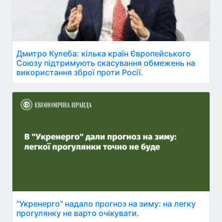
Дмитро Кулеба: кілька країн Європейського
Союзу підтримують скасування обмежень на
використання зброї проти Росії.
"Укренерго" надало прогноз на зиму: на легку
прогулянку не варто очікувати.