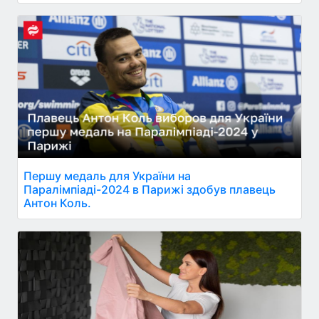
Першу медаль для України на
Паралімпіаді-2024 в Парижі здобув плавець
Антон Коль.