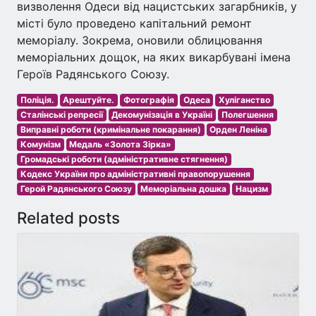
визволення Одеси від нацистських загарбників, у
місті було проведено капітальний ремонт
меморіалу. Зокрема, оновили облицювання
меморіальних дощок, на яких викарбувані імена
Героїв Радянського Союзу.
Поліція.
Арештуйте.
Фотографія
Одеса
Хуліганство
Сталінські репресії
Декомунізація в Україні
Полегшення
Виправні роботи (кримінальне покарання)
Орден Леніна
Комунізм
Медаль «Золота Зірка»
Громадські роботи (адміністративне стягнення)
Кодекс України про адміністративні правопорушення
Герой Радянського Союзу
Меморіальна дошка
Нацизм
Related posts