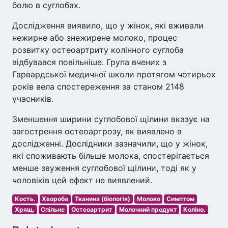
болю в суглобах.
Дослідження виявило, що у жінок, які вживали
нежирне або знежирене молоко, процес
розвитку остеоартриту колінного суглоба
відбувався повільніше. Група вчених з
Гарвардської медичної школи протягом чотирьох
років вела спостереження за станом 2148
учасників.
Зменшення ширини суглобової щілини вказує на
загострення остеоартрозу, як виявлено в
дослідженні. Дослідники зазначили, що у жінок,
які споживають більше молока, спостерігається
менше звуження суглобової щілини, тоді як у
чоловіків цей ефект не виявлений.
Кость.
Хвороба
Тканина (біологія)
Молоко
Симптом
Хрящ.
Спільне
Остеоартрит
Молочний продукт
Коліно.