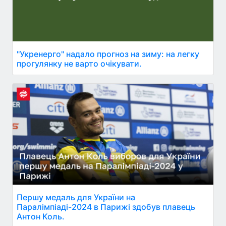
"Укренерго" надало прогноз на зиму: на легку
прогулянку не варто очікувати.
Першу медаль для України на
Паралімпіаді-2024 в Парижі здобув плавець
Антон Коль.