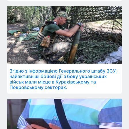
Згідно з інформацією Генерального штабу ЗСУ,
найактивніші бойові дії з боку українських
військ мали місце в Курахівському та
Покровському секторах.