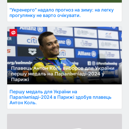
"Укренерго" надало прогноз на зиму: на легку
прогулянку не варто очікувати.
Першу медаль для України на
Паралімпіаді-2024 в Парижі здобув плавець
Антон Коль.