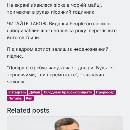
На екрані з'явилася зірка в чорній майці,
тримаючи в руках пісочний годинник.
ЧИТАЙТЕ ТАКОЖ: Видання People оголосило
найпривабливішого чоловіка року: перегляньте
його світлини.
Під кадром артист залишив неоднозначний
підпис.
"Довіра потребує часу, а час - довіри. Будьте
терплячими, і ви переможете", - зазначив
чоловік.
Instagram
Дубай
Об'єднані Арабські Емірати
Продюсер
Потапе.
Реп
Related posts