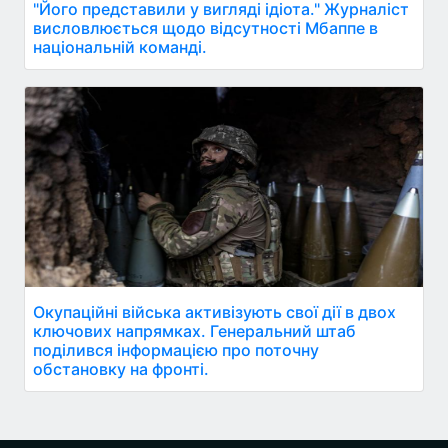
"Його представили у вигляді ідіота." Журналіст
висловлюється щодо відсутності Мбаппе в
національній команді.
Окупаційні війська активізують свої дії в двох
ключових напрямках. Генеральний штаб
поділився інформацією про поточну
обстановку на фронті.