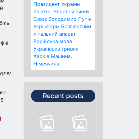
ом
Президент України
ий
Ракета.
Європейський
Союз
Володимир Путін
біль
Укрінформ
Безпілотний
літальний апарат
Російська мова
єфні
Українська гривня
Харків
Машина.
Німеччина
турне
ляє
Recent posts
M5