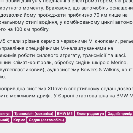
ітровий двигун у поєднанні з електромотором, які раз
м крутного моменту. Вражаюче, що автомобіль оснащен
о дозволяє йому проїжджати приблизно 70 км лише на
іональному стилі водіння, у комбінованому циклі автомо
го на 100 км пробігу.
5 стали зрізане кермо з червоними M-кнопками, рель
 управління специфічними М-налаштуваннями на
ежимів роботи силового агрегату, трансмісії та шасі.
ний клімат-контроль, обробку сидінь шкірою Merino,
углепластиковий), аудіосистему Bowers & Wilkins, кон
ію.
овнопривідна система XDrive в спортивному седані дозво
бить можливим дрифт. У Європі стартова ціна на BMW 
вигун
Трансмісія (механіка)
BMW M5
Електродвигун
Задній привід
ьний)
Кермо
Седан (автомобіль)