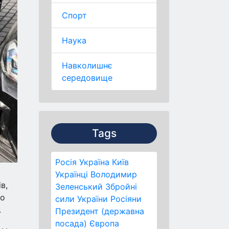
Спорт
Наука
Навколишнє
середовище
Tags
Росія
Україна
Київ
Українці
Володимир
в,
Зеленський
Збройні
то
сили України
Росіяни
.
Президент (державна
посада)
Європа