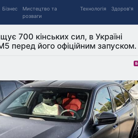
Бізнес
Мистецтво та
Технологія
Здоров'я
розваги
ує 700 кінських сил, в Україні
5 перед його офіційним запуском.
Б