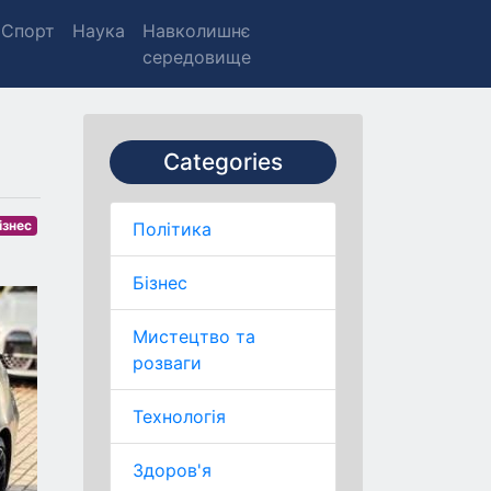
Спорт
Наука
Навколишнє
середовище
Categories
ізнес
Політика
Бізнес
Мистецтво та
розваги
Технологія
Здоров'я