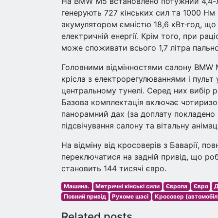
На BMW M5 встановлено потужний 4,4-л
генерують 727 кінських сил та 1000 Н
акумулятором ємністю 18,6 кВт∙год, щ
електричній енергії. Крім того, при рац
може споживати всього 1,7 літра пально
Головними відмінностями салону BMW M
крісла з електрорегулюваннями і пульт
центральному тунелі. Серед них вибір р
Базова комплектація включає чотиризон
панорамний дах (за доплату покладено в
підсвічування салону та вітальну анімац
На відміну від кросоверів з Баварії, п
переключатися на задній привід, що ро
становить 144 тисячі євро.
Машина.
Метричні кінські сили
Європа
Євро
Д
Повний привід
Рухоме шасі
Кросовер (автомобіл
Related posts