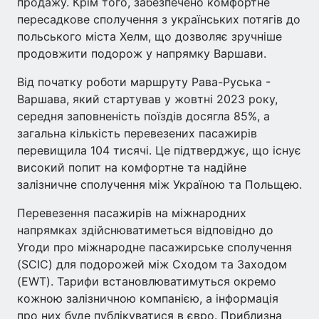
продажу. Крім того, забезпечено комфортне
пересадкове сполучення з українських потягів до
польського міста Хелм, що дозволяє зручніше
продовжити подорож у напрямку Варшави.
Від початку роботи маршруту Рава-Руська -
Варшава, який стартував у жовтні 2023 року,
середня заповненість поїздів досягла 85%, а
загальна кількість перевезених пасажирів
перевищила 104 тисячі. Це підтверджує, що існує
високий попит на комфортне та надійне
залізничне сполучення між Україною та Польщею.
Перевезення пасажирів на міжнародних
напрямках здійснюватиметься відповідно до
Угоди про міжнародне пасажирське сполучення
(SCIC) для подорожей між Сходом та Заходом
(EWT). Тарифи встановлюватимуться окремо
кожною залізничною компанією, а інформація
про них буде публікуватися в євро. Приблизна