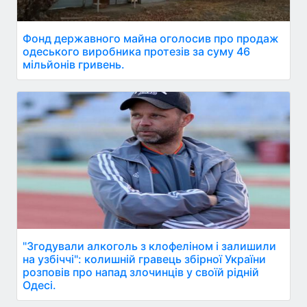
Фонд державного майна оголосив про продаж
одеського виробника протезів за суму 46
мільйонів гривень.
"Згодували алкоголь з клофеліном і залишили
на узбіччі": колишній гравець збірної України
розповів про напад злочинців у своїй рідній
Одесі.