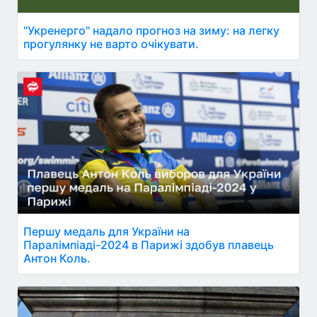
"Укренерго" надало прогноз на зиму: на легку
прогулянку не варто очікувати.
Першу медаль для України на
Паралімпіаді-2024 в Парижі здобув плавець
Антон Коль.