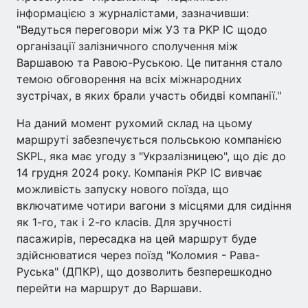
інформацією з журналістами, зазначивши:
"Ведуться переговори між УЗ та PKP IC щодо
організації залізничного сполучення між
Варшавою та Равою-Руською. Це питання стало
темою обговорення на всіх міжнародних
зустрічах, в яких брали участь обидві компанії."
На даний момент рухомий склад на цьому
маршруті забезпечується польською компанією
SKPL, яка має угоду з "Укрзалізницею", що діє до
14 грудня 2024 року. Компанія PKP IC вивчає
можливість запуску нового поїзда, що
включатиме чотири вагони з місцями для сидіння
як 1-го, так і 2-го класів. Для зручності
пасажирів, пересадка на цей маршрут буде
здійснюватися через поїзд "Коломия - Рава-
Руська" (ДПКР), що дозволить безперешкодно
перейти на маршрут до Варшави.