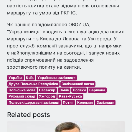
вартість квитка стане відома після оголошення
маршруту та умов від PKP IC.
Як раніше повідомлялося OBOZ.UA,
"Укрзалізниця" вводить в експлуатацію два нових
маршрути - з Києва до Львова та Ужгорода. У
прес-службі компанії зазначили, що ці напрямки
є найпопулярнішими на сьогодні, і запуск нових
поїздів спрямований на задоволення
зростаючого попиту на квитки.
Україна
Київ
Українська залізниця
Друга Польська Республіка
Залізничний вагон
Польська мова
Пасажир
Львів
Поляки
Варшава
Рухомий склад
Ужгород
Рава-Руська
Польські державні залізниці
Потяг
Коломия
Залізниця
Related posts