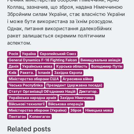
Коллац, зазначив, що зброя, надана Німеччиною
Збройним силам України, стає власністю України
і може бути використана за їхнім розсудом.
Однак, питання використання далекобійних
ракет залишається окремим політичним
аспектом.
Росія
Україна
Європейський Союз
General Dynamics F-16 Fighting Falcon
Винищувальна авіація
Данія
Українська мова
Курська область
Володимир Путін
Київ
Ракета.
Іспанія
Західна Європа
Міністерство оборони США
Агресивна війна
Чеська Республіка
Президент (державна посада)
Статут Організації Об'єднаних Націй
Диктатор.
Українська народна армія
Західна Німеччина
Військові технології
Військова операція
Міністерство оборони (Україна)
Зброя
Німецька мова
Пентагон
Копенгаген
Related posts