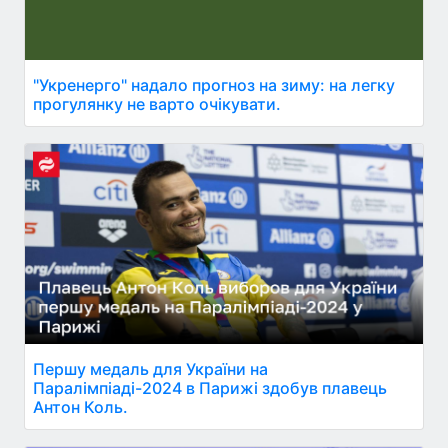
"Укренерго" надало прогноз на зиму: на легку
прогулянку не варто очікувати.
Першу медаль для України на
Паралімпіаді-2024 в Парижі здобув плавець
Антон Коль.