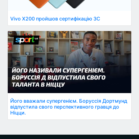
Vivo X200 пройшов сертифікацію 3C
Його вважали супергенієм. Боруссія Дортмунд
відпустила свого перспективного гравця до
Ніцци.